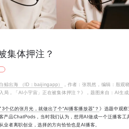
正被集体押注？
白鲸出海 （ID：baijingapp）
，作者：张凯然，编辑：殷观
入局，「AI小宇宙」正在被集体押注？》，题图来自：AI生成
了3个亿的张月光，就做出了个“AI播客播放器”？
》选题中观察
客产品ChatPods，当时我们认为，想用AI做成一个泛播客
名从业者离职创业，选择的方向恰恰也是AI播客。