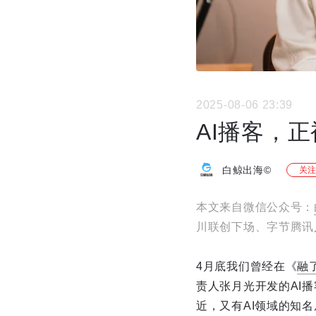
2025-08-06 23:39
AI播客，
白鲸出海©
关注
本文来自微信公众号：
川联创下场、字节腾讯
4月底我们曾经在《
融
责人张月光开发的AI播
近，又有AI领域的知