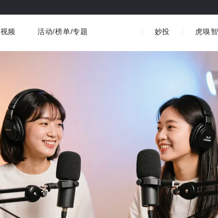
视频
活动/榜单/专题
妙投
虎嗅
商业消费
社会文化
金融财经
出海
界
视频精选
书影音
医疗
3C数码
观点