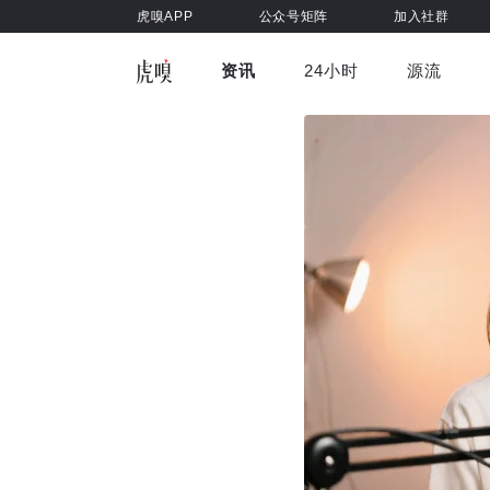
虎嗅APP
公众号矩阵
加入社群
资讯
24小时
源流
全部
前沿科技
车与出行
虎嗅视
游戏娱乐
健康