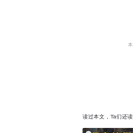
本
读过本文，Ta们还