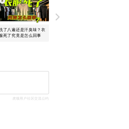
洗了八遍还是汗臭味？衣
余承东接梗竹知了明明能
“像狗一样
服死了究竟是怎么回事
赢，鸿蒙智行为啥不让？
万，罗技
好了
虎嗅用户社区交流公约