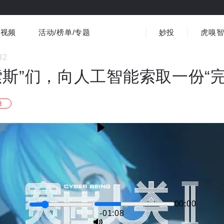
视频
活动/榜单/专题
妙投
虎嗅
商业消费
社会文化
金融财经
出海
32
界
视频精选
书影音
医疗
3C数码
观点
索斯”们，向人工智能索取一份“完
注
00:00
-01:08