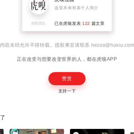
这里本来有条个人简介
设置
已在虎嗅发表
122
篇文章
虎嗅团队
内容未经允许不得转载。授权事宜请联系 hezuo@huxiu.co
E
正在改变与想要改变世界的人，都在虎嗅APP
赞赏
支持一下
读了