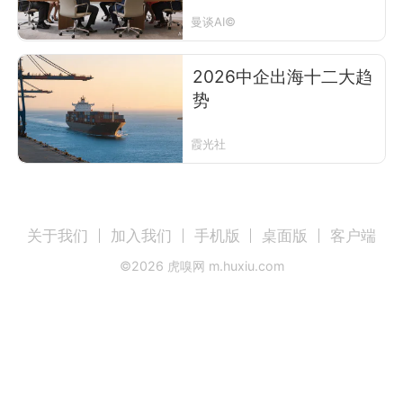
曼谈AI©
2026中企出海十二大趋
势
霞光社
关于我们
加入我们
手机版
桌面版
客户端
©
2026
虎嗅网 m.huxiu.com