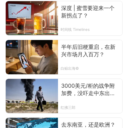
深度 | 蜜雪要迎来一个
新拐点了？
时间线 Timelines
半年后旧梗重启，在新
兴市场月入百万？
白鲸出海©
3000美元/柜的战争附
加费，没吓走中东出海
人
红拂三郎
去东南亚，还是欧洲？