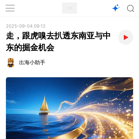
1X
APP
主页
2025-09-04 09:12
走，跟虎嗅去扒透东南亚与中
东的掘金机会
出海小助手