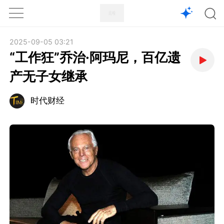
1X
APP
主页
2025-09-05 03:21
“工作狂”乔治·阿玛尼，百亿遗
产无子女继承
时代财经