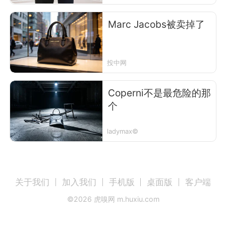
Marc Jacobs被卖掉了
投中网
Coperni不是最危险的那
个
ladymax©
关于我们
加入我们
手机版
桌面版
客户端
©
2026
虎嗅网 m.huxiu.com