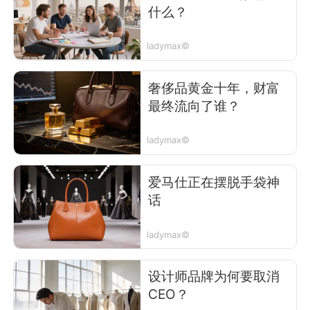
什么？
ladymax©
奢侈品黄金十年，财富
最终流向了谁？
ladymax©
爱马仕正在摆脱手袋神
话
ladymax©
设计师品牌为何要取消
CEO？