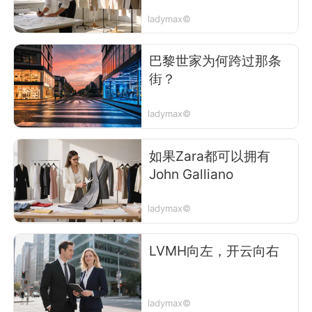
ladymax©
巴黎世家为何跨过那条
街？
ladymax©
如果Zara都可以拥有
John Galliano
ladymax©
LVMH向左，开云向右
ladymax©