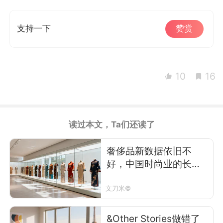
支持一下
赞赏
10
16
读过本文，Ta们还读了
奢侈品新数据依旧不
好，中国时尚业的长期
机会在哪？
文刀米©
&Other Stories做错了