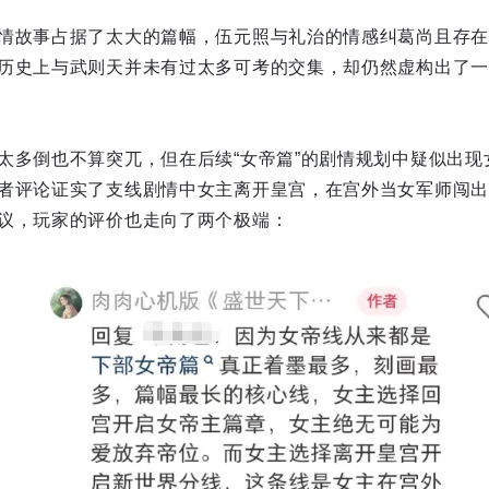
情故事占据了太大的篇幅，伍元照与礼治的情感纠葛尚且存在
历史上与武则天并未有过太多可考的交集，却仍然虚构出了一
太多倒也不算突兀，但在后续“女帝篇”的剧情规划中疑似出现
者评论证实了支线剧情中女主离开皇宫，在宫外当女军师闯出
议，玩家的评价也走向了两个极端：