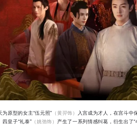
天为原型的女主“伍元照”
（黄羿饰）
入宫成为才人，在宫斗中
、四皇子“礼泰”
（姚弛饰）
产生了一系列情感纠葛，衍生出了“45