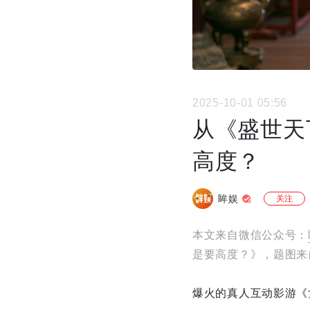
2025-10-01 05:56
从《盛世天
高度？
眸娱
关注
本文来自微信公众号：
是要高度？》，题图来
爆火的真人互动影游《