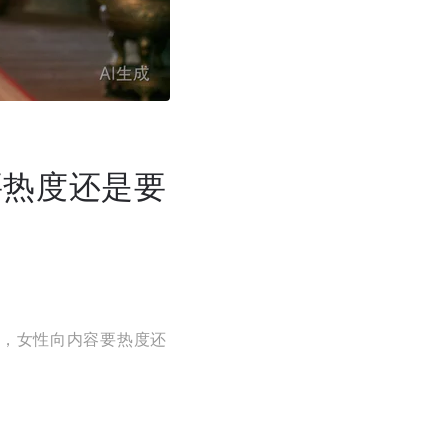
要热度还是要
，女性向内容要热度还