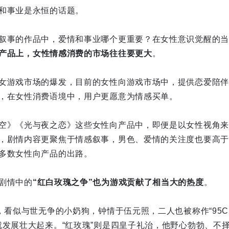
和事业是永恒的话题。
叙事的作品中，爱情和事业哪个更重要？在女性意识觉醒的当
产品上，女性情感消费的市场往往要更大
。
女游戏市场的爆发，目前的女性向游戏市场中，提供恋爱陪伴
，在女性消费语境中，用户更愿意为情感买单。
空》《光与夜之恋》这些女性向产品中，即便是以女性视角来
，剧情内容更聚焦于情感叙事，男色、爱情的关注度也要高于
多数女性向产品的出路。
剧情中的
“红白玫瑰之争”也为游戏贡献了相当大的热度
。
，看似与世无争的小奶狗，钟情于伍元照，二人也被称作“95C
就发展壮大起来。“红玫瑰”则是四皇子礼治，他野心勃勃、不