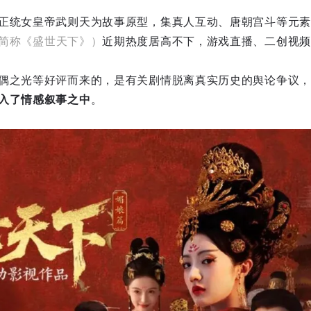
正统女皇帝武则天为故事原型，集真人互动、唐朝宫斗等元素
简称《盛世天下》）
近期热度居高不下，游戏直播、二创视频
偶之光等好评而来的，是有关剧情脱离真实历史的舆论争议，
入了情感叙事之中
。