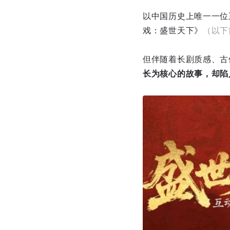
以中国历史上唯一一位
戏：盛世天下》
（以下
但伴随着长剧质感、古
长为核心的故事，却陷