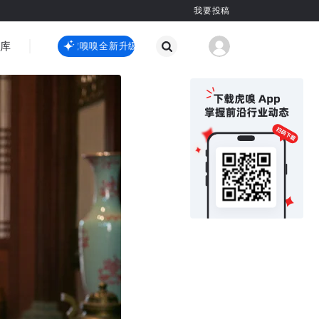
我要投稿
智库
虎嗅嗅全新升级
虎嗅嗅全新升级
国际热点
其他