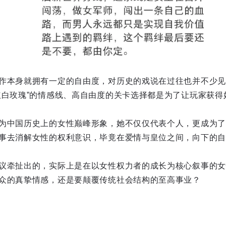
作本身就拥有一定的自由度，对历史的戏说在过往也并不少见
红白玫瑰”的情感线、高自由度的关卡选择都是为了让玩家获得
为中国历史上的女性巅峰形象，她不仅仅代表个人，更成为了
事去消解女性的权利意识，毕竟在爱情与皇位之间，向下的自
议牵扯出的，实际上是在以女性权力者的成长为核心叙事的女
众的真挚情感，还是要颠覆传统社会结构的至高事业？