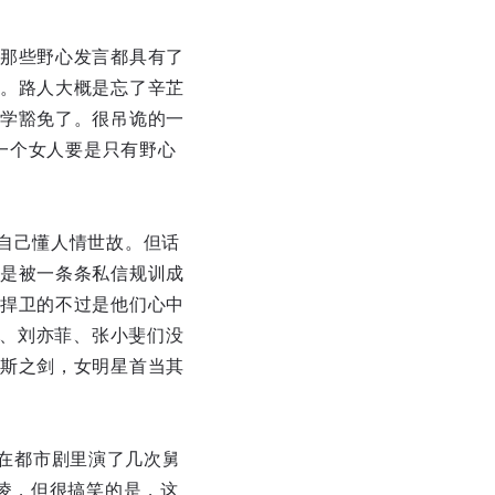
那些野心发言都具有了
。路人大概是忘了辛芷
学豁免了。很吊诡的一
，一个女人要是只有野心
自己懂人情世故。但话
是被一条条私信规训成
捍卫的不过是他们心中
幂、刘亦菲、张小斐们没
斯之剑，女明星首当其
？在都市剧里演了几次舅
凌，但很搞笑的是，这