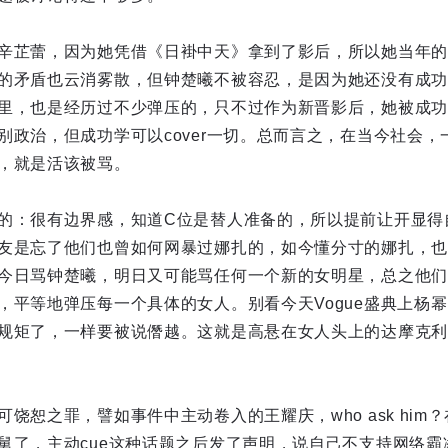
辛芷蕾，因为她凭借《日褂中天》拿到了影后，所以她当年的
的矛盾也云消雾散，但钟楚曦不被容忍，是因为她还没有成功
里，也是经历过不少弹压的，只不过作为新晋影后，她被成功
别政治，但成功学可以cover一切。总而言之，在当今社会
，就是活该被骂。
的：很有边界感，知道C位是替人准备的，所以提前让开显得
友是忘了他们也曾如何网暴过娜扎的，如今懂分寸的娜扎，也
今日骂钟楚曦，明日又可能骂任何一个新的女明星，总之他们
，平等地弹压每一个具体的女人。别看今天Vogue盛典上杨
规矩了，一样要被说僭越。这就是高悬在女人头上的达摩克利
饶恕之罪，譬如事件中主动卷入的王耀庆，who ask him
舅了，主动cue这种话题之后发了声明，说自己不支持网络霸