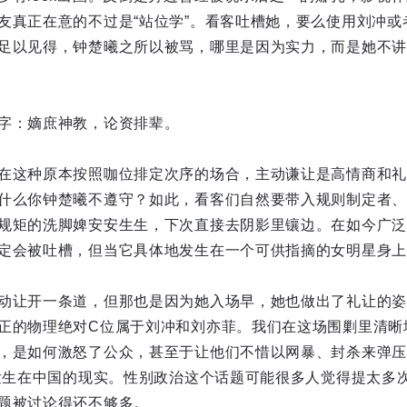
友真正在意的不过是“站位学”。看客吐槽她，要么使用刘冲或
足以见得，钟楚曦之所以被骂，哪里是因为实力，而是她不讲
字：嫡庶神教，论资排辈。
在这种原本按照咖位排定次序的场合，主动谦让是高情商和礼
什么你钟楚曦不遵守？如此，看客们自然要带入规则制定者、
规矩的洗脚婢安安生生，下次直接去阴影里镶边。在如今广泛
定会被吐槽，但当它具体地发生在一个可供指摘的女明星身上
动让开一条道，但那也是因为她入场早，她也做出了礼让的姿
正的物理绝对C位属于刘冲和刘亦菲。我们在这场围剿里清晰
，是如何激怒了公众，甚至于让他们不惜以网暴、封杀来弹压
，发生在中国的现实。性别政治这个话题可能很多人觉得提太多
题被讨论得还不够多。