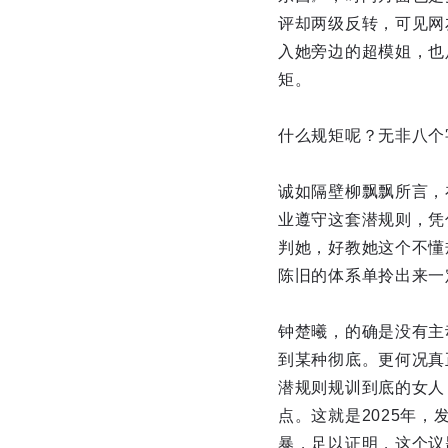
评却两级反转，可见网
入她旁边的超模姐，也
矩。
什么规矩呢？无非八个
诚如隔壁柳飘飘所言，
业遵守这套潜规则，凭
判她，好教她这个不懂
陈旧的体系单拎出来一
钟楚曦，的确是没有主
到某种彻底。更何况真
潜规则规训到底的女人
点。这就是2025年
暴，足以证明，这个议