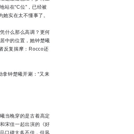
地站在“C位”，已经被
为她实在太不懂事了。
凭什么那么高调？更何
居中的位置，她钟楚曦
反复揣摩：Rocco还
动拿钟楚曦开涮：“又来
曦当晚穿的是古着高定
和宋佳一起出演的《好
作品口碑大多不佳，但风