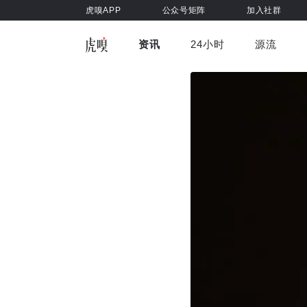
虎嗅APP
公众号矩阵
加入社群
资讯
24小时
源流
全部
前沿科技
车与出行
虎嗅视
游戏娱乐
健康