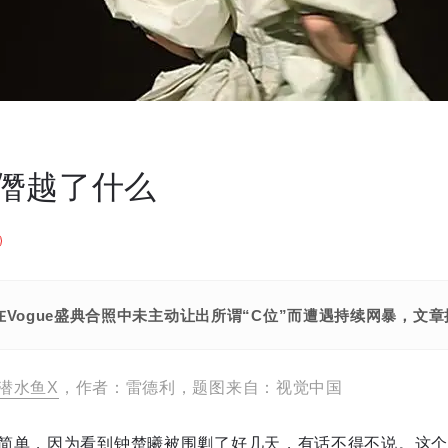
僭越了什么
在Vogue盛典合照中未主动让出所谓“C位”而遭遇持续网暴，文
潜水鱼X
，作者：雷德利，题图来自：视觉中国
简单，因为看到钟楚曦被围剿了好几天，有话不得不说。这个