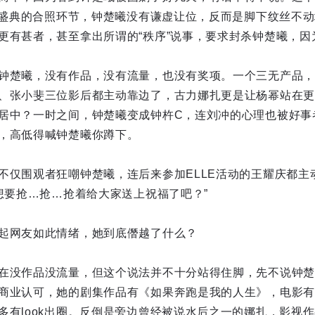
ue盛典的合照环节，钟楚曦没有谦虚让位，反而是脚下纹丝不动
更有甚者，甚至拿出所谓的“秩序”说事，要求封杀钟楚曦，因
钟楚曦，没有作品，没有流量，也没有奖项。一个三无产品，
、张小斐三位影后都主动靠边了，古力娜扎更是让杨幂站在更
居中？一时之间，钟楚曦变成钟杵C，连刘冲的心理也被好事者
，高低得喊钟楚曦你蹲下。
不仅围观者狂嘲钟楚曦，连后来参加ELLE活动的王耀庆都主
，想要抢…抢…抢着给大家送上祝福了吧？”
起网友如此情绪，她到底僭越了什么？
在没作品没流量，但这个说法并不十分站得住脚，先不说钟楚
商业认可，她的剧集作品有《如果奔跑是我的人生》，电影有
多有look出圈。反倒是旁边曾经被说水后之一的娜扎，影视