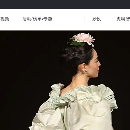
视频
活动/榜单/专题
妙投
虎嗅
商业消费
社会文化
金融财经
出海
界
视频精选
书影音
医疗
3C数码
观点