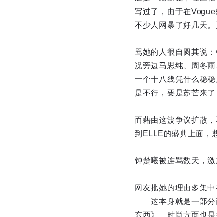
写过了，由于在Vog
不少人网暴了好几天。
骂她的人很自圆其说：
况旁边马思纯、周冬雨
一个十八线凭什么稳稳
是不行，要是苏芒来了
而藉由这波争议扩散，
到ELLE的盛典上面
钟楚曦被连骂数天，激
网友批她的理由多集中
——这本身就是一部分
东西》，时尚方面也是