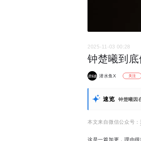
2025-11-03 00:28
钟楚曦到底
潜水鱼X
关注
速览
钟楚曦因
本文来自微信公众号：
这是一篇加更，理由很