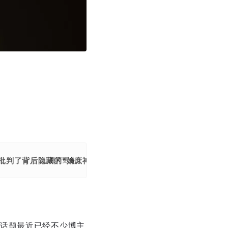
章批判了背后隐藏的“嫡庶神教”和“论资排辈”的潜规则，指出社
展开更多
话题最近已经不少博主