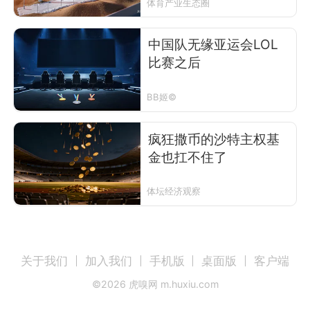
体育产业生态圈
中国队无缘亚运会LOL
比赛之后
BB姬©
疯狂撒币的沙特主权基
金也扛不住了
体坛经济观察
关于我们
加入我们
手机版
桌面版
客户端
©
2026
虎嗅网 m.huxiu.com