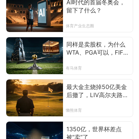
AI时代的首届冬奥会，
留下了什么？
体育产业生态圈
同样是卖股权，为什么
WTA、PGA可以，FIFA
却捅了马蜂窝
有马体育
最大金主烧掉50亿美金
后撤了，LIV高尔夫路在
何方？
懒熊体育
1350亿，世界杯差点
被“卖”了