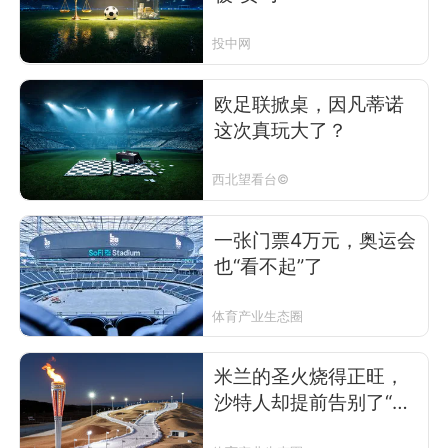
投中网
欧足联掀桌，因凡蒂诺
这次真玩大了？
西北望看台©
一张门票4万元，奥运会
也“看不起”了
体育产业生态圈
米兰的圣火烧得正旺，
沙特人却提前告别了“冰
雪梦”