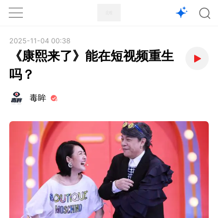
1X
APP
主页
2025-11-04 00:38
《康熙来了》能在短视频重生
吗？
毒眸