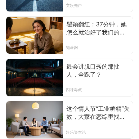
文娱先声
瞿颖翻红：37分钟，她
怎么就治好了我们的精
神内耗？
知著网
最会讲脱口秀的那批
人，全跑了？
四味毒叔
这个情人节“工业糖精”失
效，大家在恋综里找自
己
娱乐资本论