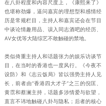
在八卦程度和内容尺度上，《康熙来了》
也堪称劲爆，逼问嘉宾的理想型和感情经
历是常规栏目，主持人和嘉宾还会在节目
中谈论情趣用品、误入同志酒吧的经历、
AV女优等大陆综艺不敢触碰的禁地。
类似倚重主持人和话题张力的娱乐访谈节
目，在当时的香港也一度风行。《今夜不
设防》和《志云饭局》皆以强势主持人见
长，前者由“香港四大才子”之三的倪匡、
黄霑和蔡澜主持，话题多涉情爱与欲望，
直言不讳地触碰八卦与隐私；后者的核心