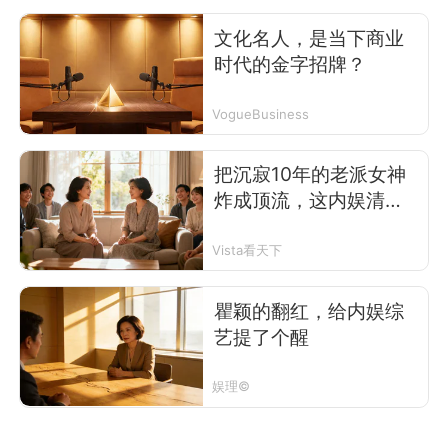
文化名人，是当下商业
时代的金字招牌？
VogueBusiness
把沉寂10年的老派女神
炸成顶流，这内娱清流
节目就该爆
Vista看天下
瞿颖的翻红，给内娱综
艺提了个醒
娱理©