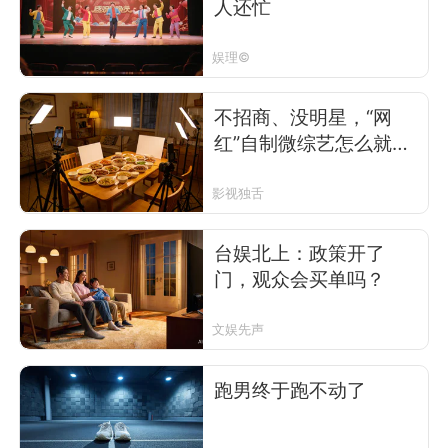
人还忙
娱理©
不招商、没明星，“网
红”自制微综艺怎么就爆
了？
影视独舌
台娱北上：政策开了
门，观众会买单吗？
文娱先声
跑男终于跑不动了