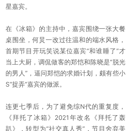
星嘉宾。
在《冰箱》的主持中，嘉宾围绕一张大餐
桌围坐，何炅一改过往温和的端水风格，
首期节目开玩笑说某位嘉宾“和谁睡了”才
当上大厨，调侃做客的郑恺和陈晓是“脱光
的男人”，逼问郑恺的求婚计划，颇有些小
S“捉弄”嘉宾的做派。
连更七季后，为了避免综N代的重复度，
《拜托了冰箱》2021年改名《拜托了轰
趴》，转型为“社交真人秀”，节目舍弃美