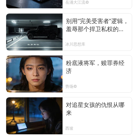
岳涌大江流©
别用“完美受害者”逻辑，
羞辱那个捍卫私权的长
沙车主
冰川思想库
粉底液将军，赎罪券经
济
势场©
对追星女孩的仇恨从哪
来
西坡