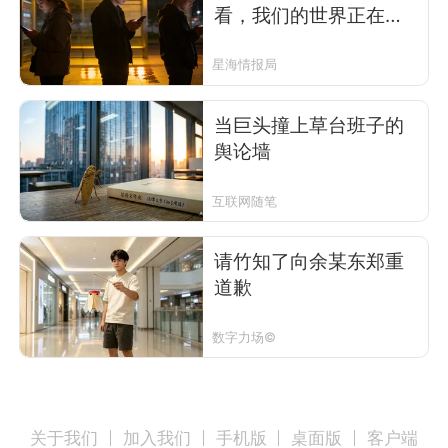
看，我们的世界正在悄
然变化
星海情报局
当巨头撞上草台班子的
舆论墙
互联网随笔
请竹知了向余某东郑重
道歉
数字力场©
关于我们
加入我们
手机版
桌面版
客户端