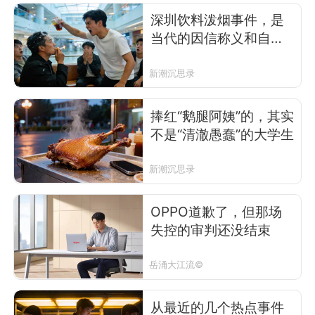
深圳饮料泼烟事件，是
当代的因信称义和自恋
表演
新潮沉思录
捧红“鹅腿阿姨”的，其实
不是“清澈愚蠢”的大学生
新潮沉思录
OPPO道歉了，但那场
失控的审判还没结束
岳涌大江流©
从最近的几个热点事件