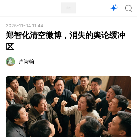
1X
APP
主页
2025-11-04 11:44
郑智化清空微博，消失的舆论缓冲
区
卢诗翰