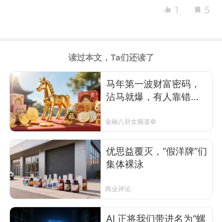
1
5
读过本文，Ta们还读了
马年第一波财富密码，
沾马就爆，有人靠错版
狂赚数倍
金融八卦女频道©
优思益覆灭，“假洋牌”们
集体裸泳
商业评论
AI 正将我们带进名为“螺