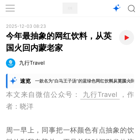
1X
APP
主页
2025-12-03 08:23
今年最抽象的网红饮料，从英
国火回内蒙老家
九行Travel
速览
一款名为"白马王子汤"的蓝绿色网红饮料从英国火到
展开更多
本文来自微信公众号：
九行Travel
，作
者：晓洋
周一早上，同事把一杯颜色有点抽象的饮