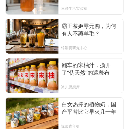
三联生活实验室
霸王茶姬零元购，为何
有人不薅羊毛？
锌消费研究中心
翻车的宋柚汁，撕开
了“伪天然”的遮羞布
冰川思想库
白女热捧的植物奶，国
产平替比它早火几十年
惊蛰青年©