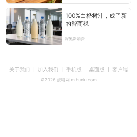
100%白桦树汁，成了新
的智商税
深氪新消费
关于我们
加入我们
手机版
桌面版
客户端
©
2026
虎嗅网 m.huxiu.com