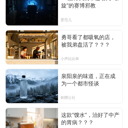
旋”的赛博邪教
爱范儿
勇哥看了都吸氧的店，
被我弟盘活了？？？
小声比比©
泉阳泉的味道，正在成
为一个都市怪谈
刺猬公社
这款“馊水”，治好了中产
的胃病？？？