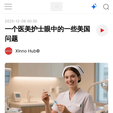
1X
APP
主页
2025-12-08 00:30
一个医美护士眼中的一些美国
问题
XInno Hub©