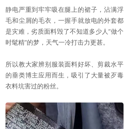
静电严重到牢牢吸在腿上的裙子，沾满浮
毛和尘屑的毛衣，一握手就放电的外套都
是灾难，劣质面料毁了不知道多少人“做个
时髦精”的梦，天气一冷打击力更甚。
所以教大家辨别服装面料好坏、剪裁水平
的垂类博主应用而生，吸引了大量被歹毒
衣料坑害过的粉丝。