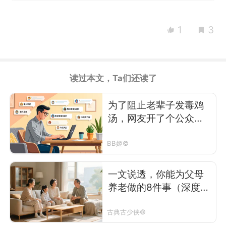
1
3
读过本文，Ta们还读了
为了阻止老辈子发毒鸡
汤，网友开了个公众
号“魔法对轰”？
BB姬©
一文说透，你能为父母
养老做的8件事（深度长
文）
古典古少侠©