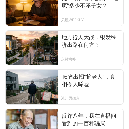
疯”多少不孝子女？
凤凰WEEKLY
地方抢人大战，银发经
济出路在何方？
东针商略
16省出招“抢老人”，真
相令人唏嘘
冰川思想库
反诈八年，我在直播间
看到的一百种骗局