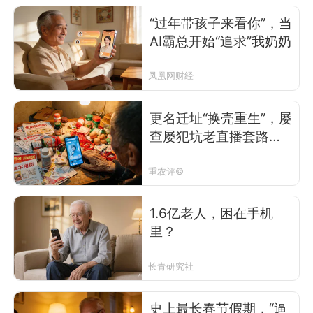
“过年带孩子来看你”，当
AI霸总开始“追求”我奶奶
凤凰网财经
更名迁址“换壳重生”，屡
查屡犯坑老直播套路有
多深？
重农评©
1.6亿老人，困在手机
里？
长青研究社
史上最长春节假期，“逼