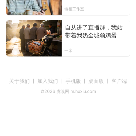
镜相工作室
自从进了直播群，我姑
带着我奶全城领鸡蛋
一席
关于我们
加入我们
手机版
桌面版
客户端
©
2026
虎嗅网 m.huxiu.com