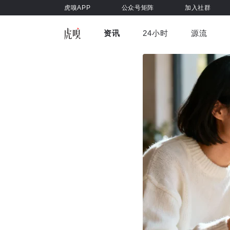
虎嗅APP
公众号矩阵
加入社群
资讯
24小时
源流
全部
前沿科技
车与出行
虎嗅视
游戏娱乐
健康