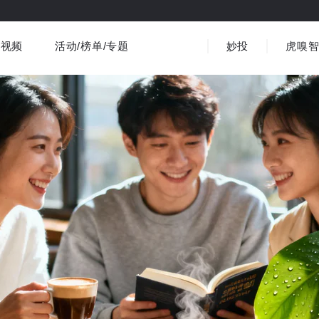
视频
活动/榜单/专题
妙投
虎嗅
商业消费
社会文化
金融财经
出海
界
视频精选
书影音
医疗
3C数码
观点