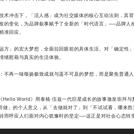
I技术冲击下，「活人感」成为社交媒体的核心互动法则，其
发的变化，为品牌叙事赋予了全新的「时代语言」──品牌人
精准回应。
远方」的宏大梦想，全面拉回眼前的具体生活。对「确定性」
情绪慰藉与真实的生活体验。
：不再一味颂扬极致成就与遥不可及的梦想，而是聚焦普通人
年《Hello World》用泰格·伍兹一代巨星成长的故事激发崇拜与
为何而做」的个人意义，从「去做就对了」到「不试试看，哪来胜
转而呼应人们面对内心犹豫时的坚定──这正是对社会心态转