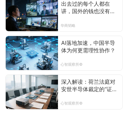
出去过的每个人都在
讲，国外的钱也没有那
么好挣
华商韬略
AI落地加速，中国半导
体为何更需理性协作？
心智观察所©
深入解读：荷兰法庭对
安世半导体裁定的“证
据”与逻辑悖论
心智观察所©