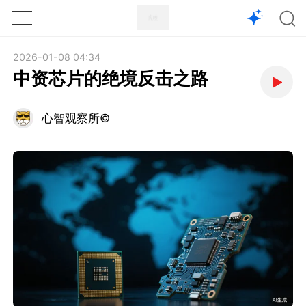
1X
APP
主页
2026-01-08 04:34
中资芯片的绝境反击之路
心智观察所©