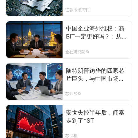
证券市场周刊
中国企业海外维权：新
BIT一定更好吗？：从新
旧版本中国双边投资协
定对比，看出海企业的
金杜研究院©
条约路径选择
随特朗普访华的四家芯
片巨头，与中国市场的
往事
芯师爷©
安世失控半年后，闻泰
走到了*ST
芯世相