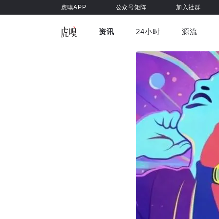
虎嗅APP
公众号矩阵
加入社群
资讯
24小时
源流
全部
前沿科技
车与出行
虎嗅视
游戏娱乐
健康