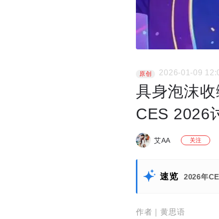
2026-01-09 12:
原创
具身泡沫收
CES 202
艾AA
关注
速览
2026
作者｜黄思语