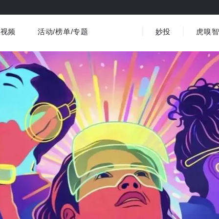
视频
活动/榜单/专题
妙投
虎嗅
商业消费
社会文化
金融财经
出海
界
视频精选
书影音
医疗
3C数码
观点