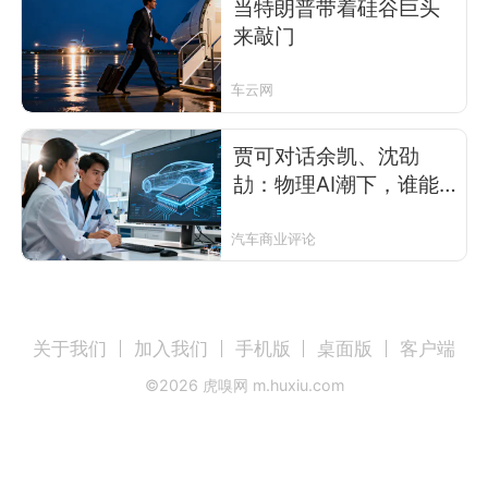
当特朗普带着硅谷巨头
来敲门
车云网
贾可对话余凯、沈劭
劼：物理AI潮下，谁能
活下来？
汽车商业评论
关于我们
加入我们
手机版
桌面版
客户端
©
2026
虎嗅网 m.huxiu.com