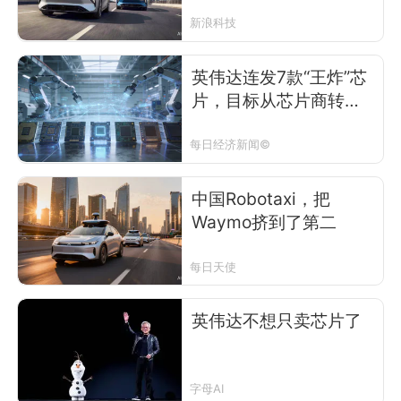
比小马多烧11亿，谁
更“钱途”堪忧？
新浪科技
英伟达连发7款“王炸”芯
片，目标从芯片商转向
AI工厂，黄仁勋的思路
变了？业内：一句话总
每日经济新闻©
结就是“卖标准”
中国Robotaxi，把
Waymo挤到了第二
每日天使
英伟达不想只卖芯片了
字母AI