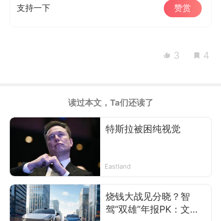
支持一下
赞赏
3
4
读过本文，Ta们还读了
特斯拉被困纯视觉
Eastland
烧钱大战见分晓？智
驾“双雄”年报PK：文远