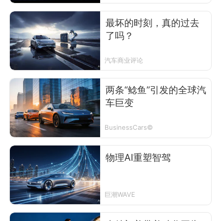
最坏的时刻，真的过去
了吗？
汽车商业评论
两条“鲶鱼”引发的全球汽
车巨变
BusinessCars©
物理AI重塑智驾
巨潮WAVE