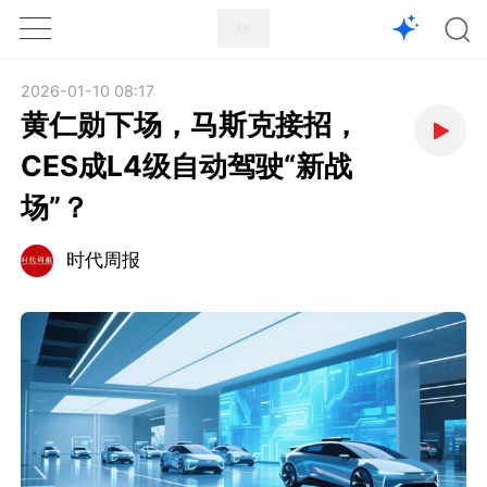
1X
APP
主页
2026-01-10 08:17
黄仁勋下场，马斯克接招，
CES成L4级自动驾驶“新战
场”？
时代周报