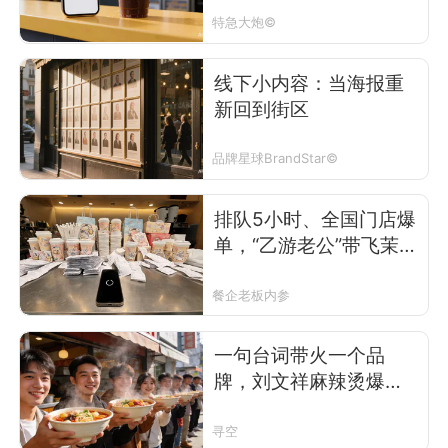
特急大炮©
线下小内容：当海报重
新回到街区
品牌星球BrandStar©
排队5小时、全国门店爆
单，“乙游老公”带飞茉莉
奶白
餐企老板内参
一句台词带火一个品
牌，刘文祥麻辣烫爆火
背后的传播逻辑
寻空