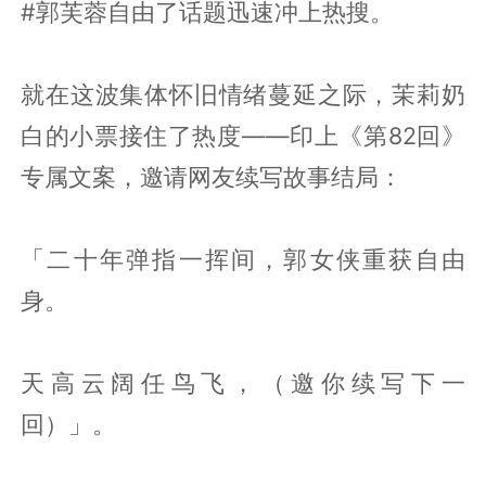
#郭芙蓉自由了话题迅速冲上热搜。
就在这波集体怀旧情绪蔓延之际，茉莉奶
白的小票接住了热度——印上《第82回》
专属文案，邀请网友续写故事结局：
「二十年弹指一挥间，郭女侠重获自由
身。
天高云阔任鸟飞，（邀你续写下一
回）」。