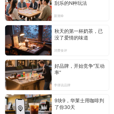
刮乐的N种玩法
新潮©
秋天的第一杯奶茶，已
没了爱情的味道
消费食评
好品牌，开始竞争“互动
率”
李倩说品牌
9块9，华莱士用咖啡判
了你30天