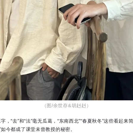
（图/余世存&胡赳赳）
同源字，“去”和“法”毫无瓜葛，“东南西北”“春夏秋冬”这些看起
本”如今都成了课堂未曾教授的秘密。