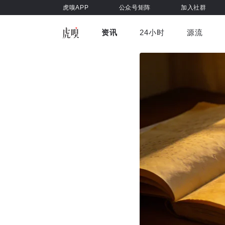
虎嗅APP
公众号矩阵
加入社群
资讯
24小时
源流
全部
前沿科技
车与出行
虎嗅视
游戏娱乐
健康