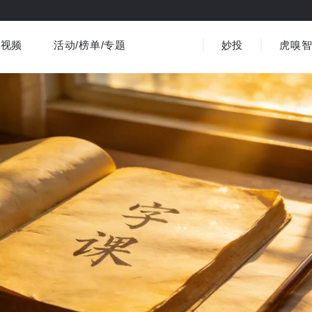
视频
活动/榜单/专题
妙投
虎嗅
商业消费
社会文化
金融财经
出海
界
视频精选
书影音
医疗
3C数码
观点