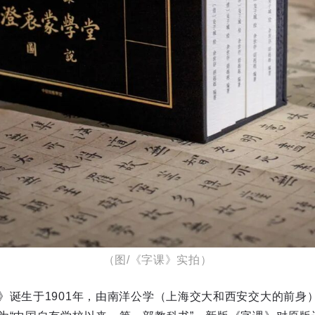
（图/《字课》实拍）
》诞生于1901年，由南洋公学（上海交大和西安交大的前身