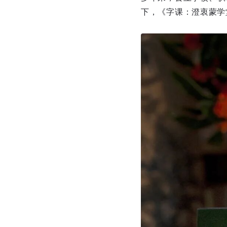
下，《字课：澄衷蒙学