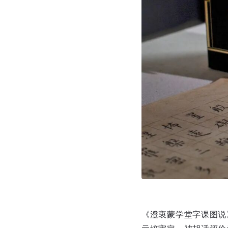
《澄衷蒙学堂字课图说