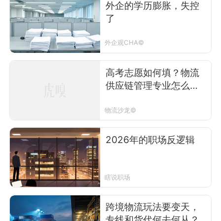
外企的学历膨胀，失控
了
外企观CHA©
高考志愿如何填？物流
供应链管理专业怎么
选？
物流沙龙©
2026年的职场反逻辑
瞎说职场
跨境物流玩法要变天，
专线和货代何去何从？