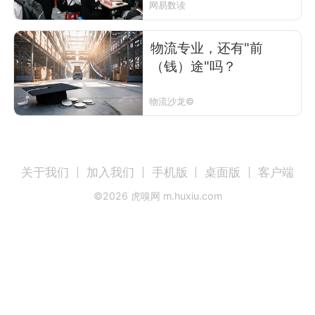
网易数读
物流专业，还有"前
（钱）途"吗？
物流沙龙©
关于我们
加入我们
手机版
桌面版
客户端
©
2026
虎嗅网 m.huxiu.com