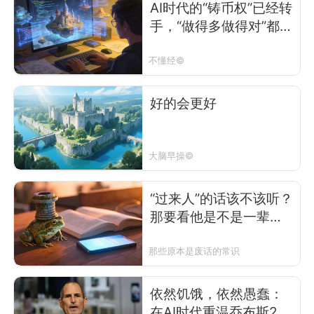
AI时代的“铸币权”已经转
手，“做得多做得对”都不
是关键
不懂经©
好的会更好
大脑早操©
“过来人”的话该不该听？
那要看他是不是一辈子
带着井的青蛙
那些原本是废话的常识
依然饥饿，依然愚蠢：
在AI时代重温乔布斯20