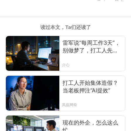
读过本文，Ta们还读了
雷军说“每周工作3天”，
别做梦了，打工人先醒
醒
介心
打工人开始集体造假？
当老板押注“AI提效”
凤凰网©
现在的外企，怎么这么
忙