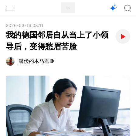
1X
APP
主页
2026-03-16 08:11
我的德国邻居自从当上了小领
导后，变得愁眉苦脸
潜伏的木马君©