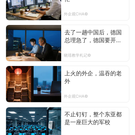
外企观CHA©
去了一趟中国后，德国
总理急了，德国要开
始“内卷”了吗？
晓瑶教学札记©
上火的外企，温吞的老
外
外企观CHA©
不止钉钉，整个东亚都
是一座巨大的军校