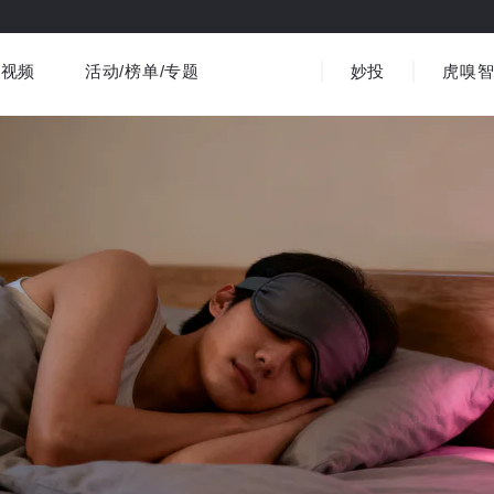
视频
活动/榜单/专题
妙投
虎嗅
商业消费
社会文化
金融财经
出海
界
视频精选
书影音
医疗
3C数码
观点