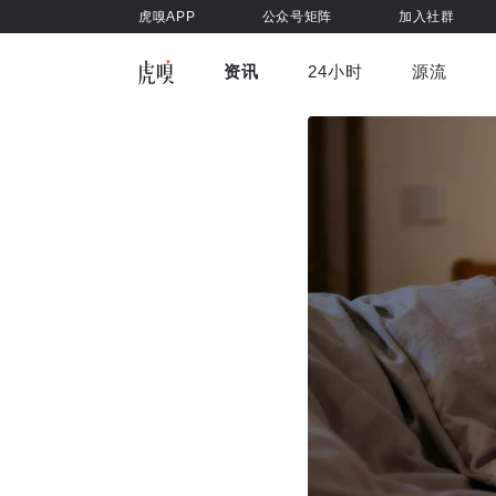
虎嗅APP
公众号矩阵
加入社群
资讯
24小时
源流
全部
前沿科技
车与出行
虎嗅视
游戏娱乐
健康