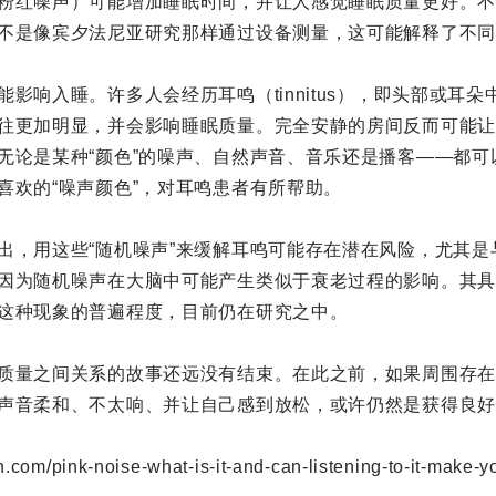
粉红噪声）可能增加睡眠时间，并让人感觉睡眠质量更好。不
不是像宾夕法尼亚研究那样通过设备测量，这可能解释了不同
影响入睡。许多人会经历耳鸣（tinnitus），即头部或耳
往更加明显，并会影响睡眠质量。完全安静的房间反而可能让
无论是某种“颜色”的噪声、自然声音、音乐还是播客——都可
喜欢的“噪声颜色”，对耳鸣患者有所帮助。
出，用这些“随机噪声”来缓解耳鸣可能存在潜在风险，尤其是
因为随机噪声在大脑中可能产生类似于衰老过程的影响。其具
这种现象的普遍程度，目前仍在研究之中。
质量之间关系的故事还远没有结束。在此之前，如果周围存在
声音柔和、不太响、并让自己感到放松，或许仍然是获得良好
on.com/pink-noise-what-is-it-and-can-listening-to-it-make-