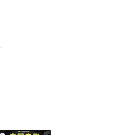
m。
xit fullscreen
Enter fullscreen