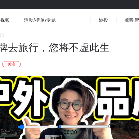
视频
活动/榜单/专题
妙投
虎嗅
商业消费
社会文化
金融财经
出海
00
界
视频精选
书影音
医疗
3C数码
观点
牌去旅行，您将不虚此生
关注
00:00
-06:29