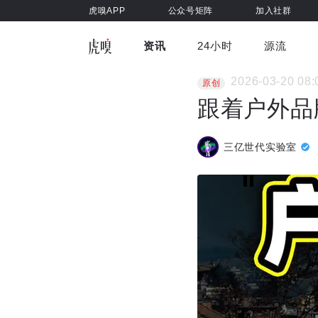
虎嗅APP
公众号矩阵
加入社群
资讯
24小时
源流
全部
前沿科技
车与出行
2026-03-20 08:
原创
虎嗅视
游戏娱乐
健康
跟着户外品
三亿世代实验室