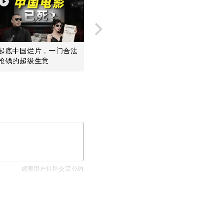
起底中国烂片，一门合法
美国干瞪眼，中国开源模
MiniM
抢钱的超级生意
型是阳谋
却给欧美
虎嗅用户社区交流公约