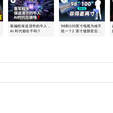
发
靠编程保送清华的牛人，
98和100英寸电视为啥不
地
AI 时代都在干吗？
统一？2 英寸缝隙背后的
行业故事
Play