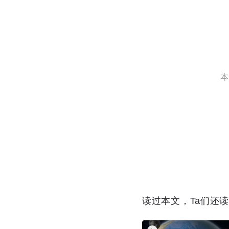
本
读过本文，Ta们还