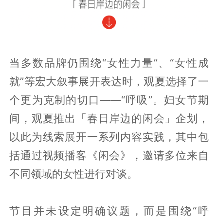
当多数品牌仍围绕“女性力量”、“女性成
就”等宏大叙事展开表达时，观夏选择了一
个更为克制的切口——“呼吸”。妇女节期
间，观夏推出「春日岸边的闲会」企划，
以此为线索展开一系列内容实践，其中包
括通过视频播客《闲会》，邀请多位来自
不同领域的女性进行对谈。
节目并未设定明确议题，而是围绕“呼