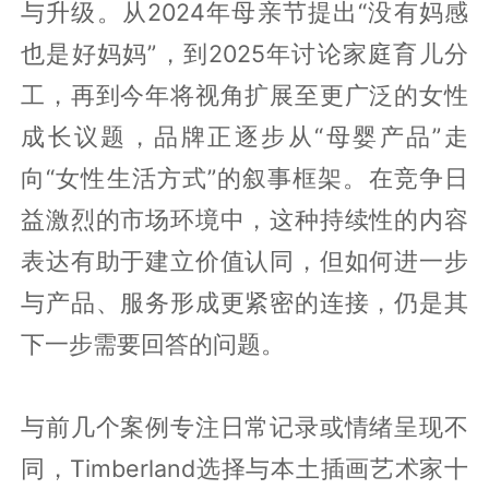
与升级。从2024年母亲节提出“没有妈感
也是好妈妈”，到2025年讨论家庭育儿分
工，再到今年将视角扩展至更广泛的女性
成长议题，品牌正逐步从“母婴产品”走
向“女性生活方式”的叙事框架。在竞争日
益激烈的市场环境中，这种持续性的内容
表达有助于建立价值认同，但如何进一步
与产品、服务形成更紧密的连接，仍是其
下一步需要回答的问题。
与前几个案例专注日常记录或情绪呈现不
同，Timberland选择与本土插画艺术家十