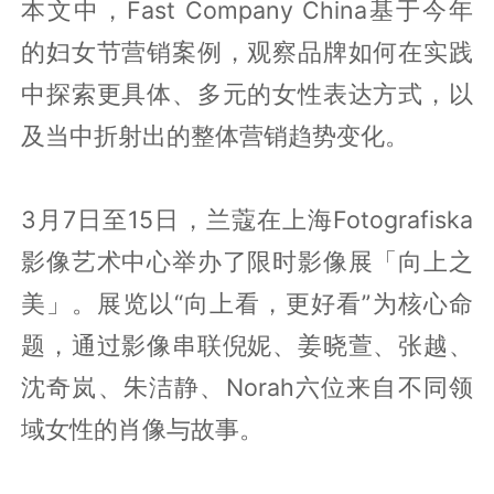
本文中，Fast Company China基于今年
的妇女节营销案例，观察品牌如何在实践
中探索更具体、多元的女性表达方式，以
及当中折射出的整体营销趋势变化。
3月7日至15日，兰蔻在上海Fotografiska
影像艺术中心举办了限时影像展「向上之
美」。展览以“向上看，更好看”为核心命
题，通过影像串联倪妮、姜晓萱、张越、
沈奇岚、朱洁静、Norah六位来自不同领
域女性的肖像与故事。