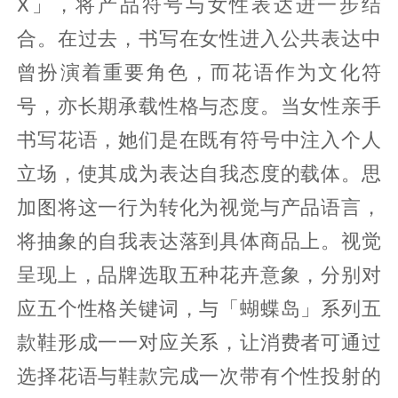
X」，将产品符号与女性表达进一步结
合。在过去，书写在女性进入公共表达中
曾扮演着重要角色，而花语作为文化符
号，亦长期承载性格与态度。当女性亲手
书写花语，她们是在既有符号中注入个人
立场，使其成为表达自我态度的载体。思
加图将这一行为转化为视觉与产品语言，
将抽象的自我表达落到具体商品上。视觉
呈现上，品牌选取五种花卉意象，分别对
应五个性格关键词，与「蝴蝶岛」系列五
款鞋形成一一对应关系，让消费者可通过
选择花语与鞋款完成一次带有个性投射的