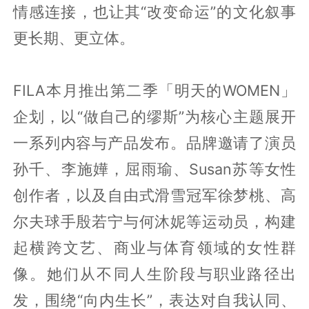
情感连接，也让其“改变命运”的文化叙事
更长期、更立体。
FILA本月推出第二季「明天的WOMEN」
企划，以“做自己的缪斯”为核心主题展开
一系列内容与产品发布。品牌邀请了演员
孙千、李施嬅，屈雨瑜、Susan苏等女性
创作者，以及自由式滑雪冠军徐梦桃、高
尔夫球手殷若宁与何沐妮等运动员，构建
起横跨文艺、商业与体育领域的女性群
像。她们从不同人生阶段与职业路径出
发，围绕“向内生长”，表达对自我认同、