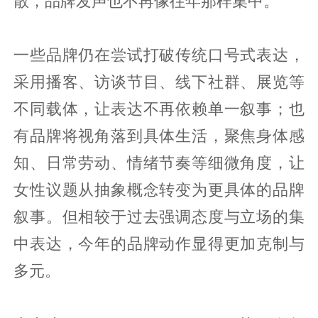
散，品牌发声也不再像往年那样集中。
一些品牌仍在尝试打破传统口号式表达，
采用播客、访谈节目、线下社群、展览等
不同载体，让表达不再依赖单一叙事；也
有品牌将视角落到具体生活，聚焦身体感
知、日常劳动、情绪节奏等细微角度，让
女性议题从抽象概念转变为更具体的品牌
叙事。但相较于过去强调态度与立场的集
中表达，今年的品牌动作显得更加克制与
多元。