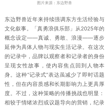
图片来源：东边野兽
东边野兽近年来持续强调东方生活经验与
文化叙事。「真勇浪俱乐部」从2025年的
概念设定——真诚、勇敢、浪漫——逐步
延伸为具体人物与现实生活记录。在这次
的记录中，品牌以观察者和记录者的身份
呈现女性故事，使内容焦点回到人物本
身。这种“记录式”表达虽减少了即时话题
性，但在内容质感和长期影响力上更具厚
度。不过，这种策略的传播挑战也明显：
相较于情绪浓烈或议题导向的营销，纪录