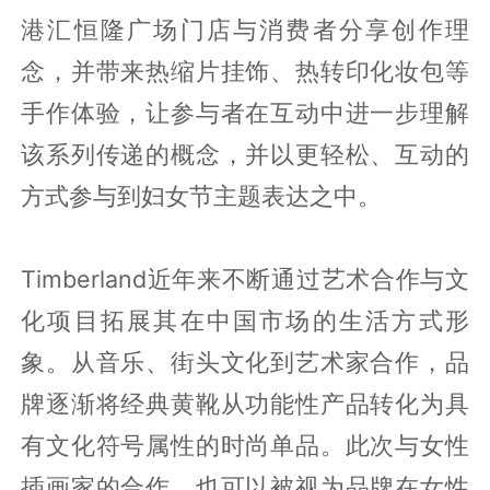
港汇恒隆广场门店与消费者分享创作理
念，并带来热缩片挂饰、热转印化妆包等
手作体验，让参与者在互动中进一步理解
该系列传递的概念，并以更轻松、互动的
方式参与到妇女节主题表达之中。
Timberland近年来不断通过艺术合作与文
化项目拓展其在中国市场的生活方式形
象。从音乐、街头文化到艺术家合作，品
牌逐渐将经典黄靴从功能性产品转化为具
有文化符号属性的时尚单品。此次与女性
插画家的合作，也可以被视为品牌在女性