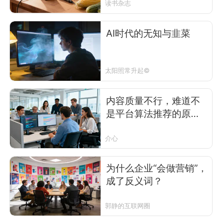
读书杂志
AI时代的无知与韭菜
太阳照常升起©
内容质量不行，难道不
是平台算法推荐的原罪
吗？从俞浩怒怼小红书
想到的
介心
为什么企业“会做营销”，
成了反义词？
郭静的互联网圈