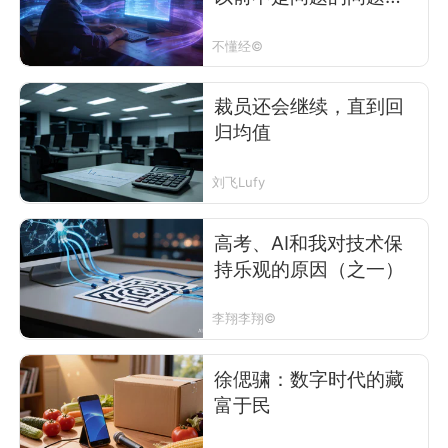
现在成了根本问题
不懂经©
裁员还会继续，直到回
归均值
刘飞Lufy
高考、AI和我对技术保
持乐观的原因（之一）
李翔李翔©
徐偲骕：数字时代的藏
富于民