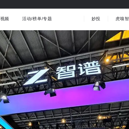
视频
活动/榜单/专题
妙投
虎嗅
商业消费
社会文化
金融财经
出海
界
视频精选
书影音
医疗
3C数码
观点