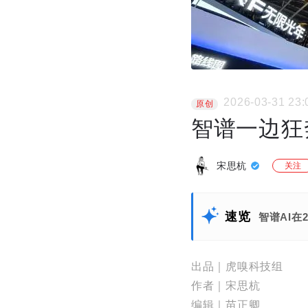
2026-03-31 23:
原创
智谱一边狂
宋思杭
关注
速览
智谱AI在
出品｜虎嗅科技组
作者｜宋思杭
编辑｜苗正卿