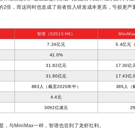
Max的2倍，而这同时也造成了前者投入研发成本更高，亏损更
智谱（02513.HK）
MiniM
7.24亿元
5.4亿元
41.0%
31.82亿元
17.30
31.80亿元
17.43
883人（截至2025年中）
385人（
4.4元
）
3092亿港元
2
，与MiniMax一样，智谱也尝到了龙虾红利。