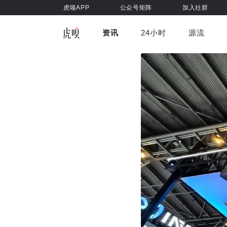
虎嗅APP
公众号矩阵
加入社群
资讯
24小时
源流
全部
前沿科技
车与出行
虎嗅视
游戏娱乐
健康