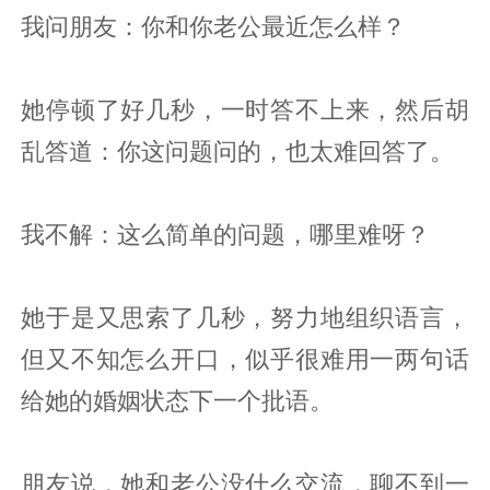
我问朋友：你和你老公最近怎么样？
她停顿了好几秒，一时答不上来，然后胡
乱答道：你这问题问的，也太难回答了。
我不解：这么简单的问题，哪里难呀？
她于是又思索了几秒，努力地组织语言，
但又不知怎么开口，似乎很难用一两句话
给她的婚姻状态下一个批语。
朋友说，她和老公没什么交流，聊不到一