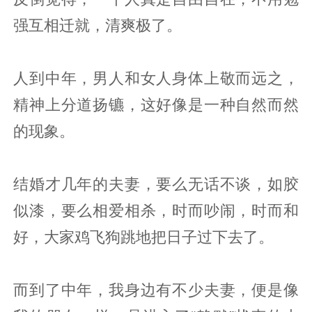
强互相迁就，清爽极了。
人到中年，男人和女人身体上敬而远之，
精神上分道扬镳，这好像是一种自然而然
的现象。
结婚才几年的夫妻，要么无话不谈，如胶
似漆，要么相爱相杀，时而吵闹，时而和
好，大家鸡飞狗跳地把日子过下去了。
而到了中年，我身边有不少夫妻，便是像