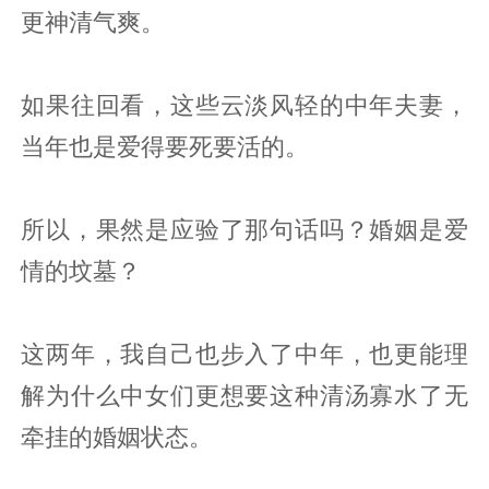
更神清气爽。
如果往回看，这些云淡风轻的中年夫妻，
当年也是爱得要死要活的。
所以，果然是应验了那句话吗？婚姻是爱
情的坟墓？
这两年，我自己也步入了中年，也更能理
解为什么中女们更想要这种清汤寡水了无
牵挂的婚姻状态。