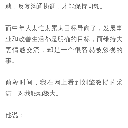
就，反复沟通协调，才能保持同频。
而中年人太忙太累太目标导向了，发展事
业和改善生活都是明确的目标，而维持夫
妻情感交流，却是一个很容易被忽视的
事。
前段时间，我在网上看到刘擎教授的采
访，对我触动极大。
他说：