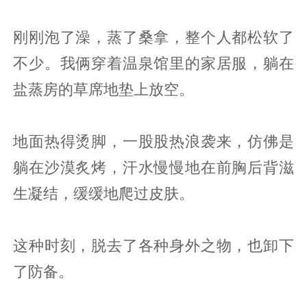
刚刚泡了澡，蒸了桑拿，整个人都松软了
不少。我俩穿着温泉馆里的家居服，躺在
盐蒸房的草席地垫上放空。
地面热得烫脚，一股股热浪袭来，仿佛是
躺在沙漠炙烤，汗水慢慢地在前胸后背滋
生凝结，缓缓地爬过皮肤。
这种时刻，脱去了各种身外之物，也卸下
了防备。