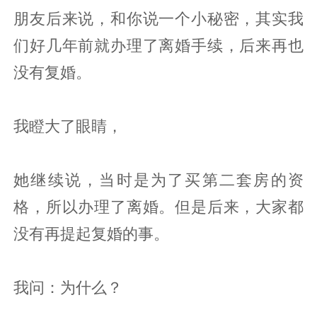
朋友后来说，和你说一个小秘密，其实我
们好几年前就办理了离婚手续，后来再也
没有复婚。
我瞪大了眼睛，
她继续说，当时是为了买第二套房的资
格，所以办理了离婚。但是后来，大家都
没有再提起复婚的事。
我问：为什么？