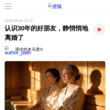
2026-04-02 16:13
认识30年的好朋友，静悄悄地
离婚了
潜伏的木马君©