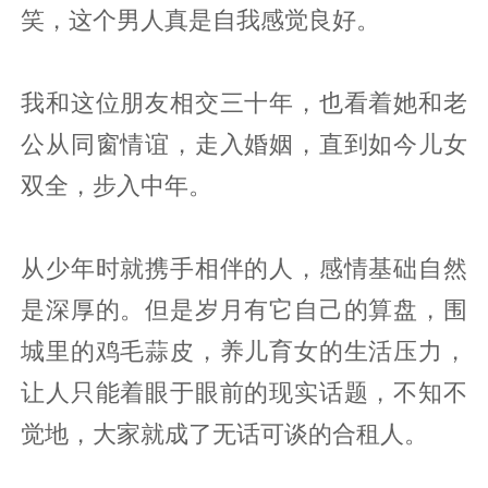
笑，这个男人真是自我感觉良好。
我和这位朋友相交三十年，也看着她和老
公从同窗情谊，走入婚姻，直到如今儿女
双全，步入中年。
从少年时就携手相伴的人，感情基础自然
是深厚的。但是岁月有它自己的算盘，围
城里的鸡毛蒜皮，养儿育女的生活压力，
让人只能着眼于眼前的现实话题，不知不
觉地，大家就成了无话可谈的合租人。