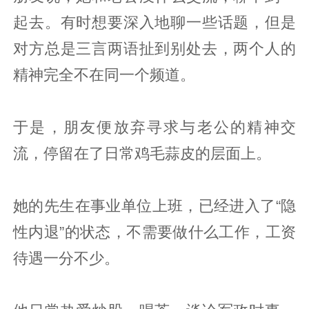
起去。有时想要深入地聊一些话题，但是
对方总是三言两语扯到别处去，两个人的
精神完全不在同一个频道。
于是，朋友便放弃寻求与老公的精神交
流，停留在了日常鸡毛蒜皮的层面上。
她的先生在事业单位上班，已经进入了“隐
性内退”的状态，不需要做什么工作，工资
待遇一分不少。