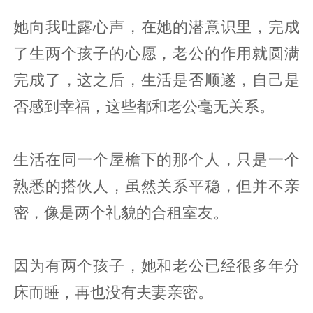
她向我吐露心声，在她的潜意识里，完成
了生两个孩子的心愿，老公的作用就圆满
完成了，这之后，生活是否顺遂，自己是
否感到幸福，这些都和老公毫无关系。
生活在同一个屋檐下的那个人，只是一个
熟悉的搭伙人，虽然关系平稳，但并不亲
密，像是两个礼貌的合租室友。
因为有两个孩子，她和老公已经很多年分
床而睡，再也没有夫妻亲密。