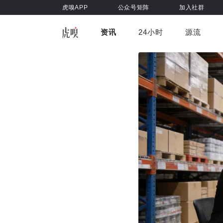
虎嗅APP
公众号矩阵
加入社群
资讯
24小时
源流
全部
前沿科技
车与出行
虎嗅视
游戏娱乐
健康