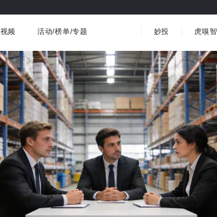
视频
活动/榜单/专题
妙投
虎嗅
商业消费
社会文化
金融财经
出海
界
视频精选
书影音
医疗
3C数码
观点