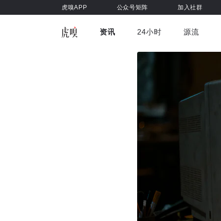
虎嗅APP
公众号矩阵
加入社群
资讯
24小时
源流
全部
前沿科技
车与出行
虎嗅视
游戏娱乐
健康