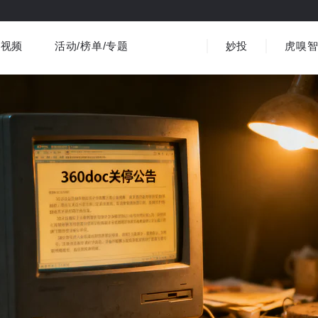
视频
活动/榜单/专题
妙投
虎嗅
商业消费
社会文化
金融财经
出海
界
视频精选
书影音
医疗
3C数码
观点