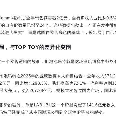
“Nommi糯米儿”全年销售额突破2亿元，自有IP收入占比从0.5
TOY的自有IP数量已增至24个。这些数据勾勒出一个正在发生微妙
玩装进店里卖”，而是试图在零售底色的基础上，长出属于自己的
，与TOP TOY的差异化突围
在讲述一个零售逻辑的故事，那泡泡玛特就是这场潮玩博弈中截然
泡玛特在2025年的业绩数据令人瞠目结舌：全年收入371.
0.12亿元，同比增长293.3%。毛利率高达72.1%，净利率达到
大亮点，收入267.28亿元，规模首次超过国内市场，同比增长
势如破竹，单是LABUBU这一个IP就贡献了141.6亿元收
泡玛特已经完成了从中国潮玩公司到全球性IP平台的蜕变。