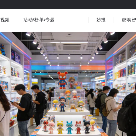
视频
活动/榜单/专题
妙投
虎嗅
商业消费
社会文化
金融财经
出海
界
视频精选
书影音
医疗
3C数码
观点