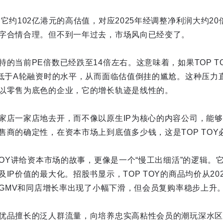
它约102亿港元的高估值，对应2025年经调整净利润大约20
字合情合理。但不到一年过去，市场风向已经变了。
的当前PE倍数已经跌至14倍左右。这意味着，如果TOP T
低于A轮融资时的水平，从而面临估值倒挂的尴尬。这种压力直指
以零售为底色的企业，它的增长轨迹是线性的。
家店一家店地去开，而不像以原生IP为核心的内容公司，能够
售商的确定性，在资本市场上到底值多少钱，这是TOP TOY
TOY讲给资本市场的故事，更像是一个“慢工出细活”的逻辑。
IP价值的最大化。招股书显示，TOP TOY的商品均价从202
平均GMV和同店增长率出现了小幅下滑，但会员复购率稳步上升
优品擅长的泛人群流量，向培养忠实高粘性会员的潮玩深水区