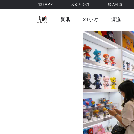
虎嗅APP
公众号矩阵
加入社群
资讯
24小时
源流
全部
前沿科技
车与出行
虎嗅视
游戏娱乐
健康