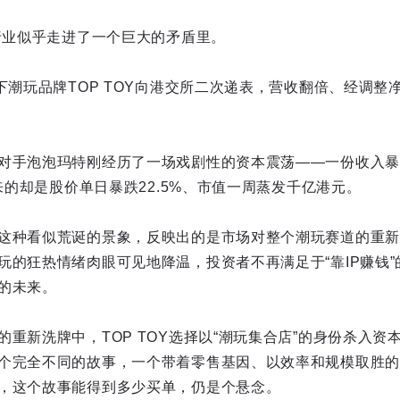
玩行业似乎走进了一个巨大的矛盾里。
下潮玩品牌TOP TOY向港交所二次递表，营收翻倍、经调整净
对手泡泡玛特刚经历了一场戏剧性的资本震荡——一份收入暴增1
换来的却是股价单日暴跌22.5%、市值一周蒸发千亿港元。
这种看似荒诞的景象，反映出的是市场对整个潮玩赛道的重新
玩的狂热情绪肉眼可见地降温，投资者不再满足于“靠IP赚钱
的未来。
重新洗牌中，TOP TOY选择以“潮玩集合店”的身份杀入资
个完全不同的故事，一个带着零售基因、以效率和规模取胜的
，这个故事能得到多少买单，仍是个悬念。