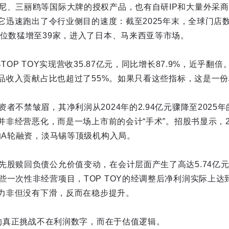
尼、三丽鸥等国际大牌的授权产品，也有自研IP和大量外采商
让它迅速跑出了令行业侧目的速度：截至2025年末，全球门店
个位数猛增至39家，进入了日本、马来西亚等市场。
TOP TOY实现营收35.87亿元，同比增长87.9%，近乎翻倍
研产品收入贡献占比也超过了55%。如果只看这些指标，这是一
者不禁皱眉，其净利润从2024年的2.94亿元骤降至2025年
这并非经营恶化，而是一场上市前的会计“手术”。招股书显示，202
元的A轮融资，淡马锡等顶级机构入局。
先股赎回负债公允价值变动，在会计层面产生了高达5.74亿
一次性非经营项目，TOP TOY的经调整后净利润实际上达到
能力非但没有下滑，反而在稳步提升。
临的真正挑战不在利润数字，而在于估值逻辑。