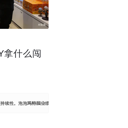
Y拿什么闯
求可持续性。泡泡玛特虽业绩亮眼但股价暴跌，暴露了市场对单一I
展开更多