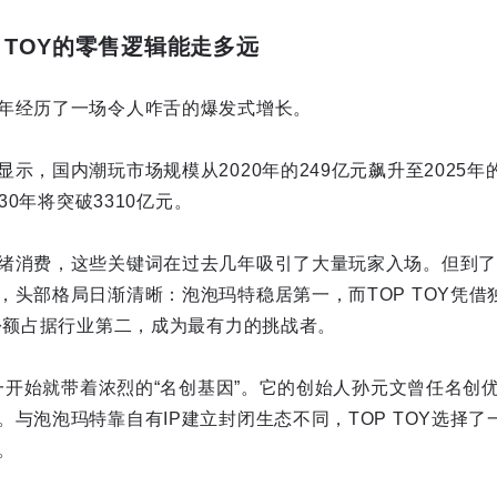
 TOY的零售逻辑能走多远
年经历了一场令人咋舌的爆发式增长。
示，国内潮玩市场规模从2020年的249亿元飙升至2025年
030年将突破3310亿元。
绪消费，这些关键词在过去几年吸引了大量玩家入场。但到了2
，头部格局日渐清晰：泡泡玛特稳居第一，而TOP TOY凭借
场份额占据行业第二，成为最有力的挑战者。
从一开始就带着浓烈的“名创基因”。它的创始人孙元文曾任名创
。与泡泡玛特靠自有IP建立封闭生态不同，TOP TOY选择
。