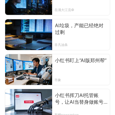
岳涌大江流©
AI垃圾，产能已经绝对
过剩
非凡油条
小红书盯上“AI版郑州帮”
市象
小红书挥刀AI托管账
号，让AI当替身做账号
行不通了
新榜newrankcn