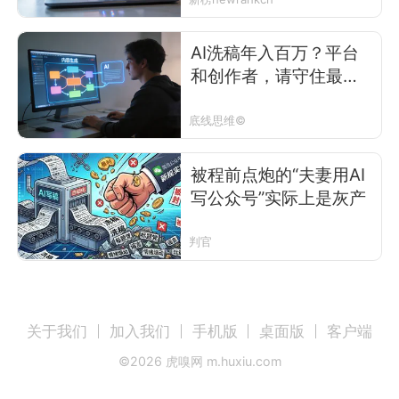
AI洗稿年入百万？平台
和创作者，请守住最后
的底线
底线思维©
被程前点炮的“夫妻用AI
写公众号”实际上是灰产
判官
关于我们
加入我们
手机版
桌面版
客户端
©
2026
虎嗅网 m.huxiu.com