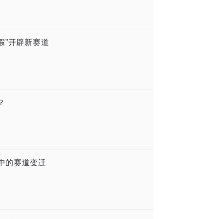
假”开辟新赛道
？
眼中的赛道变迁