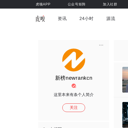
虎嗅APP
公众号矩阵
加入社群
资讯
24小时
源流
全部
前沿科技
车与出行
虎嗅视
游戏娱乐
健康
新榜newrankcn
这里本来有条个人简介
关注