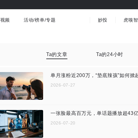
视频
活动/榜单/专题
妙投
虎嗅
商业消费
社会文化
金融财经
出海
界
视频精选
书影音
医疗
3C数码
观点
Ta的文章
Ta的24小时
单月涨粉近200万，“垫底辣孩”如何
2026-07-27
一张脸最高百万元，单话题播放超43亿
2026-07-20