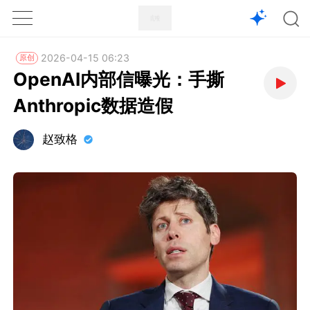
1X
APP
主页
2026-04-15 06:23
原创
OpenAI内部信曝光：手撕
Anthropic数据造假
赵致格