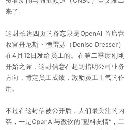
费者新闻与商业频道（CNBC）全文发出
来了。
这封长达四页的备忘录是OpenAI 首席营
收官丹尼斯・德雷瑟（Denise Dresser）
在4月12日发给员工的。在第二季度刚刚
开始之际，这封信意在起到指明公司业务
方向，肯定员工成绩，激励员工士气的作
用。
不过在这封信被公开后，人们最关注的内
容，一是OpenAI与微软的“塑料友情”，二