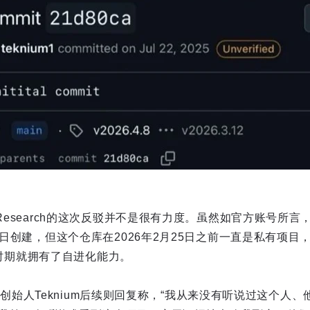
Research的这次反驳并不是很有力度。虽然如官方账号所言，He
22日创建，但这个仓库在2026年2月25日之前一直是私有项
在这一时期就拥有了自进化能力。
h的联合创始人Teknium后续则回复称，“我从来没有听说过这个