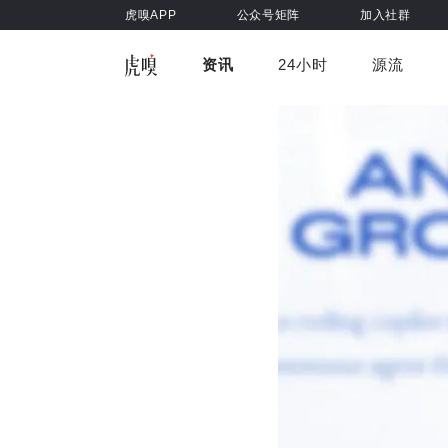
虎嗅APP
公众号矩阵
加入社群
资讯
24小时
源流
全部
前沿科技
车与出行
虎嗅视
游戏娱乐
健康