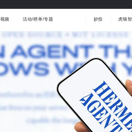
视频
活动/榜单/专题
妙投
虎嗅
商业消费
社会文化
金融财经
出海
界
视频精选
书影音
医疗
3C数码
观点