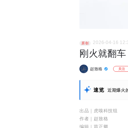
2026-04-16 12:
原创
刚火就翻车，
赵致格
关注
速览
近期爆火的
出品｜虎嗅科技组
作者｜赵致格
编辑｜苗正卿