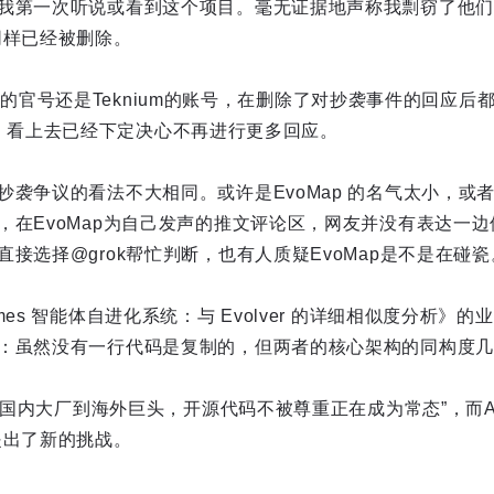
我第一次听说或看到这个项目。毫无证据地声称我剽窃了他们
同样已经被删除。
arch的官号还是Teknium的账号，在删除了对抄袭事件的回应
的动态，看上去已经下定决心不再进行更多回应。
抄袭争议的看法不大相同。或许是EvoMap 的名气太小，或
，在EvoMap为自己发声的推文评论区，网友并没有表达一
接选择@grok帮忙判断，也有人质疑EvoMap是不是在碰瓷
mes 智能体自进化系统：与 Evolver 的详细相似度分析》
：虽然没有一行代码是复制的，但两者的核心架构的同构度几乎
“从国内大厂到海外巨头，开源代码不被尊重正在成为常态”，而A
提出了新的挑战。