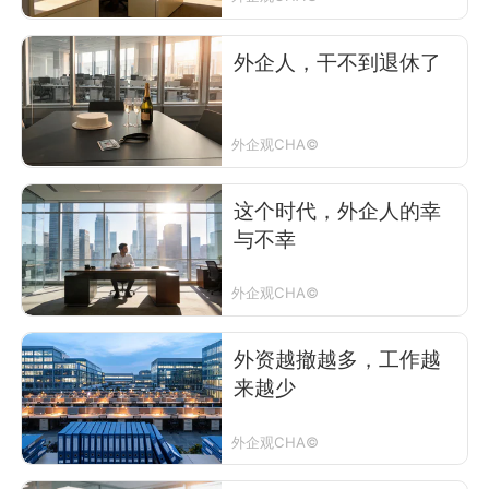
外企人，干不到退休了
外企观CHA©
这个时代，外企人的幸
与不幸
外企观CHA©
外资越撤越多，工作越
来越少
外企观CHA©