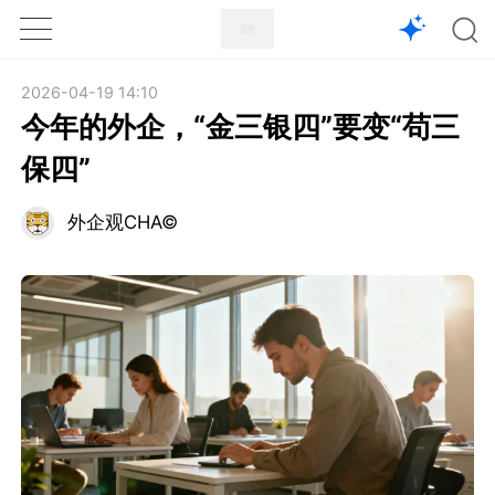
1X
APP
主页
2026-04-19 14:10
今年的外企，“金三银四”要变“苟三
保四”
外企观CHA©