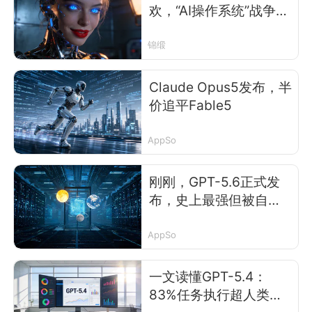
欢，“AI操作系统”战争已
悄然打响
锦缎
Claude Opus5发布，半
价追平Fable5
AppSo
刚刚，GPT-5.6正式发
布，史上最强但被自己
坑惨了
AppSo
一文读懂GPT-5.4：
83%任务执行超人类专