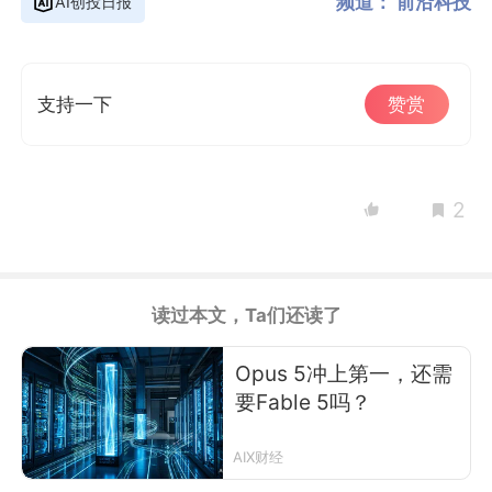
频道：
前沿科技
AI创投日报
支持一下
赞赏
2
读过本文，Ta们还读了
Opus 5冲上第一，还需
要Fable 5吗？
AIX财经