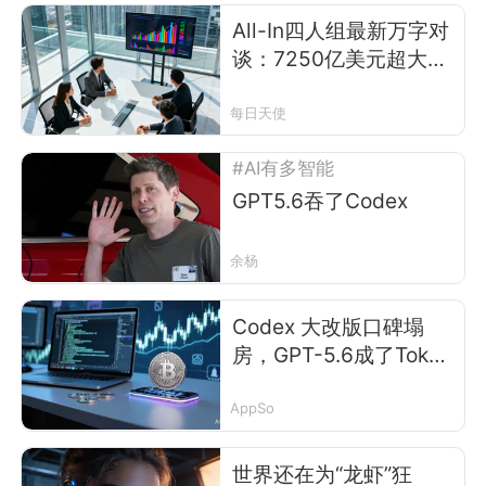
All-In四人组最新万字对
谈：7250亿美元超大规
模基建、马斯克诉
Sam、OpenAI未达标、
每日天使
Codex对决Claude、多
#AI有多智能
肽革命
GPT5.6吞了Codex
余杨
Codex 大改版口碑塌
房，GPT-5.6成了Token
刺客
AppSo
世界还在为“龙虾”狂