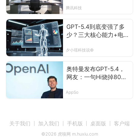
家，打个招呼80美元就
烧完了
腾讯科技
GPT-5.4到底变强了多
少？三大核心能力+电脑
操控Codex上手实测
夕小瑶科技说©
奥特曼发布GPT-5.4，
网友：一句Hi烧掉80美
元
AppSo
关于我们
加入我们
手机版
桌面版
客户端
©
2026
虎嗅网 m.huxiu.com