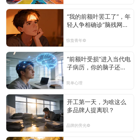
“我的前额叶罢工了”，年
轻人争相确诊“脑残网红
病”？
惊蛰青年©
“前额叶受损”进入当代电
子病历，你的脑子还好
吗？
简单心理
开工第一天，为啥这么
多品牌人提离职？
品牌的旁光©