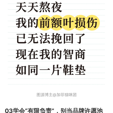
图源博主@加菲猫咪团
03学会“有限负责”，别当品牌许愿池