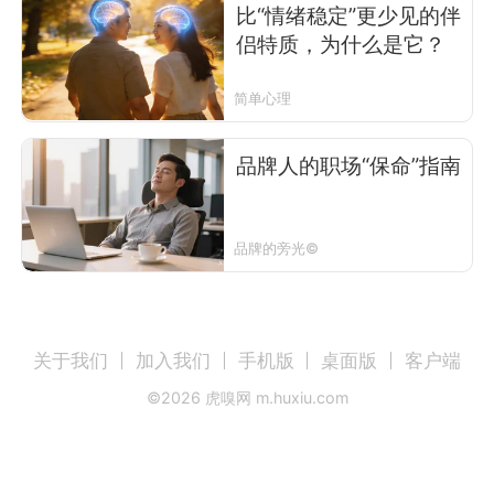
比“情绪稳定”更少见的伴
侣特质，为什么是它？
简单心理
品牌人的职场“保命”指南
品牌的旁光©
关于我们
加入我们
手机版
桌面版
客户端
©
2026
虎嗅网 m.huxiu.com