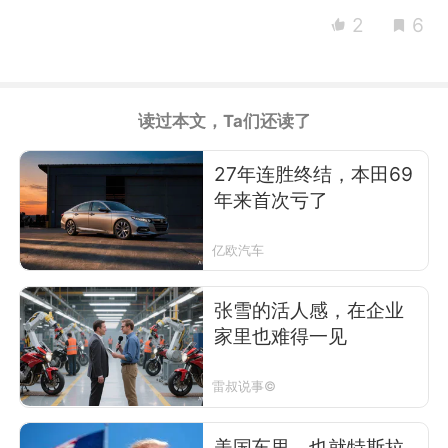
2
6
读过本文，Ta们还读了
27年连胜终结，本田69
年来首次亏了
亿欧汽车
张雪的活人感，在企业
家里也难得一见
雷叔说事©
美国车里，也就特斯拉