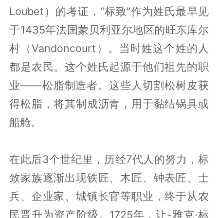
Loubet）的考证，“标致”作为姓氏最早见
于1435年法国蒙贝利亚尔地区的旺东库尔
村（Vandoncourt）。当时姓这个姓的人
都是农民。这个姓氏起源于他们祖先的职
业——松脂制造者。这些人切割松树皮获
得松脂，将其制成沥青，用于黏结锅具或
船舱。
在此后3个世纪里，历经7代人的努力，标
致家族逐渐出现铁匠、木匠、钟表匠、士
兵、企业家、城镇长官等职业，终于从农
民晋升为资产阶级。1725年，让-雅克·标