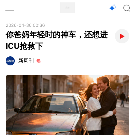
1X
APP
主页
2026-04-30 00:36
你爸妈年轻时的神车，还想进
ICU抢救下
新周刊