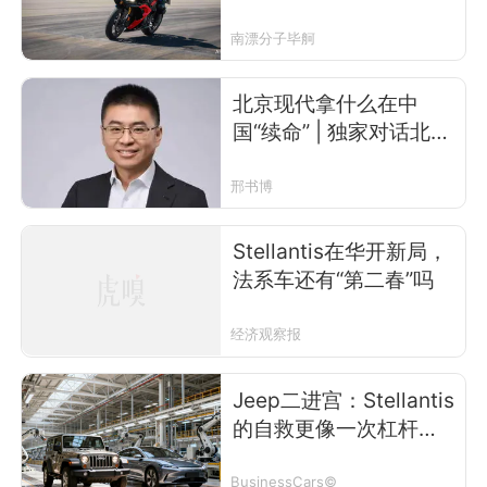
南漂分子毕舸
北京现代拿什么在中
国“续命” | 独家对话北京
现代总经理李凤刚
邢书博
Stellantis在华开新局，
法系车还有“第二春”吗
经济观察报
Jeep二进宫：Stellantis
的自救更像一次杠杆加
仓
BusinessCars©