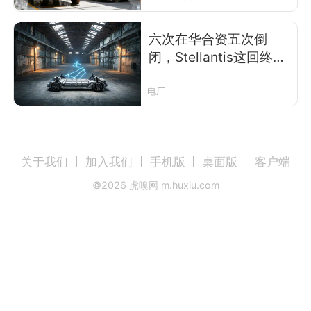
六次在华合资五次倒
闭，Stellantis这回终于
想明白了
电厂
关于我们
加入我们
手机版
桌面版
客户端
©
2026
虎嗅网 m.huxiu.com