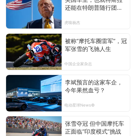
还能在特朗普随行团中
充个数
虎嗅杨杰
被称“摩托车圈雷军”，冠
军张雪的飞驰人生
中国企业家杂志
李斌预言的这家车企，
今年果然血亏？
电动星球News©
张雪夺冠 但中国摩托车
正面临“印度模式”挑战