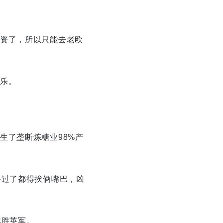
资了，所以只能去老欧
乐。
生了垄断炼糖业98%产
路过了都得挨俩嘴巴，凶
战胜英军。