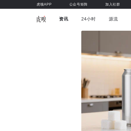
虎嗅APP
公众号矩阵
加入社群
资讯
24小时
源流
全部
前沿科技
车与出行
虎嗅视
游戏娱乐
健康