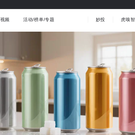
视频
活动/榜单/专题
妙投
虎嗅
商业消费
社会文化
金融财经
出海
界
视频精选
书影音
医疗
3C数码
观点