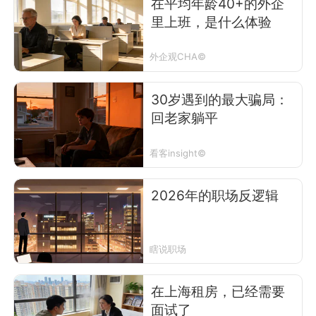
在平均年龄40+的外企
里上班，是什么体验
外企观CHA©
30岁遇到的最大骗局：
回老家躺平
看客insight©
2026年的职场反逻辑
瞎说职场
在上海租房，已经需要
面试了