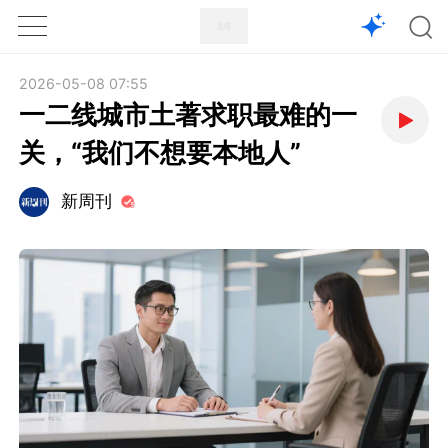
1X
APP
主页
2026-05-08 07:55
一二线城市土著求职最难的一
关，“我们不想要本地人”
新周刊