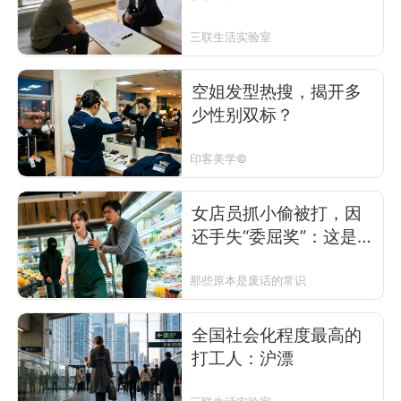
三联生活实验室
空姐发型热搜，揭开多
少性别双标？
印客美学©
女店员抓小偷被打，因
还手失“委屈奖”：这是考
编社会的必然
那些原本是废话的常识
全国社会化程度最高的
打工人：沪漂