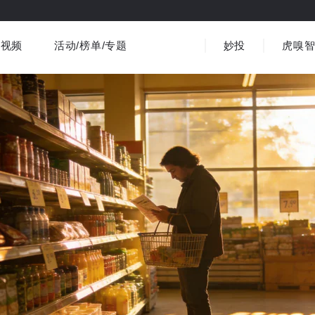
视频
活动/榜单/专题
妙投
虎嗅
商业消费
社会文化
金融财经
出海
界
视频精选
书影音
医疗
3C数码
观点