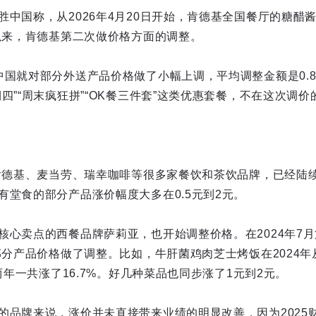
胜中国称，从2026年4月20日开始，肯德基全国餐厅的糖醋
年以来，肯德基第二次做价格方面的调整。
中国就对部分外送产品价格做了小幅上调，平均调整金额是0.
四”“周末疯狂拼”“OK餐三件套”这类优惠套餐，不在这次调价
，肯德基、麦当劳、瑞幸咖啡等很多家餐饮和茶饮品牌，已经陆
有堂食的部分产品涨价幅度大多在0.5元到2元。
核心卖点的西餐品牌萨莉亚，也开始调整价格。在2024年7
部分产品价格做了调整。比如，牛肝菌鸡肉芝士烤饭在2024年从
，两年一共涨了16.7%。好几种菜品也同步涨了1元到2元。
的品牌来说，涨价并未直接带来业绩的明显改善，因为2025