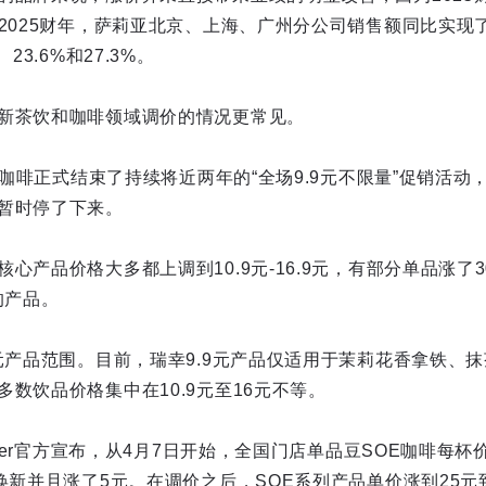
，2025财年，萨莉亚北京、上海、广州分公司销售额同比实现
23.6%和27.3%。
新茶饮和咖啡领域调价的情况更常见。
库迪咖啡正式结束了持续将近两年的“全场9.9元不限量”促销活
暂时停了下来。
心产品价格大多都上调到10.9元-16.9元，有部分单品涨了3
的产品。
9元产品范围。目前，瑞幸9.9元产品仅适用于茉莉花香拿铁、
数饮品价格集中在10.9元至16元不等。
anner官方宣布，从4月7日开始，全国门店单品豆SOE咖啡每
焕新并且涨了5元。在调价之后，SOE系列产品单价涨到25元