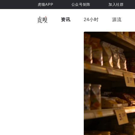
虎嗅APP
公众号矩阵
加入社群
资讯
24小时
源流
全部
前沿科技
车与出行
虎嗅视
游戏娱乐
健康