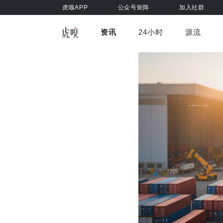
虎嗅APP
公众号矩阵
加入社群
资讯
24小时
源流
全部
前沿科技
车与出行
虎嗅视
游戏娱乐
健康