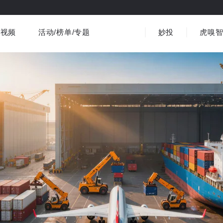
视频
活动/榜单/专题
妙投
虎嗅
商业消费
社会文化
金融财经
出海
界
视频精选
书影音
医疗
3C数码
观点