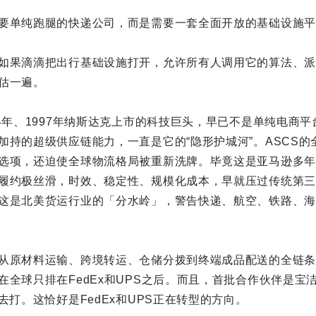
要单纯跑腿的快递公司，而是需要一套全面开放的基础设施平
如果滴滴把出行基础设施打开，允许所有人调用它的算法、派
估一遍。
94年、1997年纳斯达克上市的科技巨头，早已不是单纯电商
加持的超级供应链能力，一直是它的“隐形护城河”。ASCS
选项，还迫使全球物流格局被重新洗牌。毕竟这是亚马逊多年
履约极丝滑，时效、稳定性、规模化成本，早就压过传统第三
这是北美货运行业的「分水岭」，警告快递、航空、铁路、海
从原材料运输、跨境转运、仓储分拨到终端成品配送的全链条。
在全球只排在FedEx和UPS之后。而且，首批合作伙伴是宝
去打。这恰好是FedEx和UPS正在转型的方向。