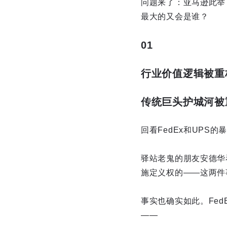
问题来了：亚马逊此举
最大的又会是谁？
01
行业价值逻辑被重
传统巨头护城河被
回看FedEx和UP
驿站老鬼的朋友安德华
施定义权的——这两件
事实也确实如此。Fe
——