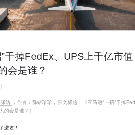
”干掉FedEx、UPS上千亿市
的会是谁？
驿站
，作者：驿站珍珍，原文标题：《亚马逊“一招”干掉Fed
大的会是谁？》
了进攻！