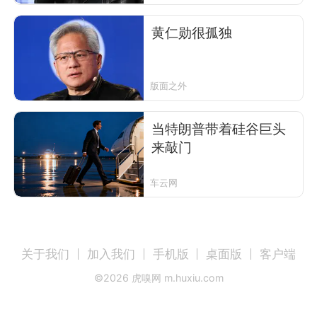
黄仁勋很孤独
版面之外
当特朗普带着硅谷巨头
来敲门
车云网
关于我们
加入我们
手机版
桌面版
客户端
©
2026
虎嗅网 m.huxiu.com