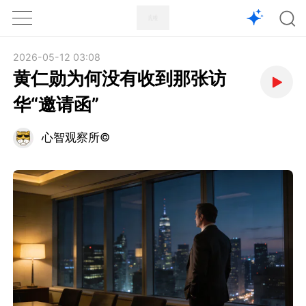
1X
APP
主页
2026-05-12 03:08
黄仁勋为何没有收到那张访
华“邀请函”
心智观察所©