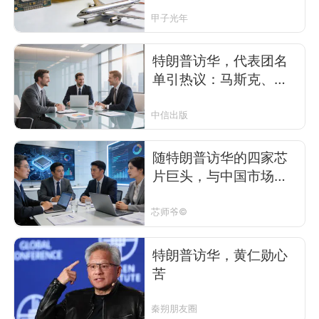
芯片？
甲子光年
特朗普访华，代表团名
单引热议：马斯克、库
克受邀，黄仁勋未在列
中信出版
随特朗普访华的四家芯
片巨头，与中国市场的
往事
芯师爷©
特朗普访华，黄仁勋心
苦
秦朔朋友圈