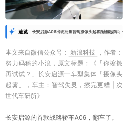
速览
长安启源A06出现批量智驾摄像头起雾/油膜故障，
展开更多
本文来自微信公众号：
新浪科技
，作者：
努力码稿的小浪，原文标题：《「你擦擦
再试试？」长安启源一车型集体「摄像头
起雾」，车主：智驾失灵，擦完更糟 | 次
世代车研所》
长安启源的首款战略轿车A06，翻车了。