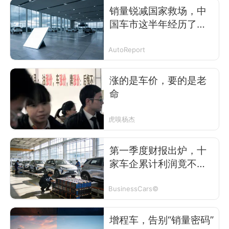
销量锐减国家救场，中
国车市这半年经历了什
么？
AutoReport
涨的是车价，要的是老
命
虎嗅杨杰
第一季度财报出炉，十
家车企累计利润竟不如
宁德时代
BusinessCars©
增程车，告别“销量密码”