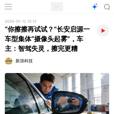
1X
APP
主页
2026-05-12 10:13
“你擦擦再试试？”长安启源一
车型集体“摄像头起雾”，车
主：智驾失灵，擦完更糟
新浪科技