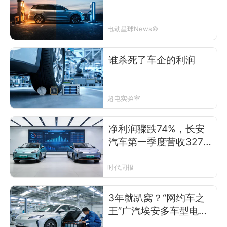
电动星球News©
谁杀死了车企的利润
超电实验室
净利润骤跌74%，长安
汽车第一季度营收327
亿元，整合阿维塔、深
蓝能否拉动销量？
时代周报
3年就趴窝？“网约车之
王”广汽埃安多车型电池
漏液