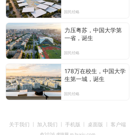
国民经略
力压粤苏，中国大学第
一省，诞生
国民经略
178万在校生，中国大学
生第一城，诞生
国民经略
关于我们
加入我们
手机版
桌面版
客户端
©
2026
虎嗅网 m.huxiu.com