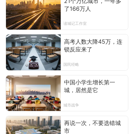
21个万亿城市，一年多
了166万人
读城记工作室
高考人数大降45万，连
锁反应来了
国民经略
中国小学生增长第一
城，居然是它
城市战争
再说一次，不要选错城
市