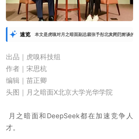
速览
本文是虎嗅对月之暗面副总裁张予彤北大闭门对谈的独
展开更多
出品｜虎嗅科技组
作者｜宋思杭
编辑｜苗正卿
头图｜月之暗面X北京大学光华学院
月之暗面和DeepSeek都在加速竞争人
才。