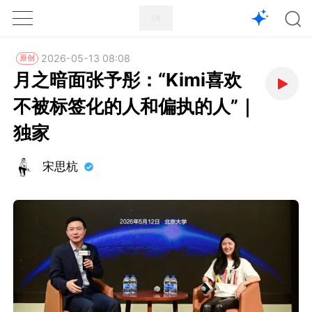
1X
APP
主页
2026-05-13 08:08
原创
月之暗面张予彤：“Kimi喜欢
不被标签化的人和偏执的人”｜
独家
宋思杭