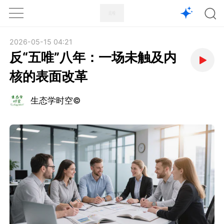
1X
APP
主页
2026-05-15 04:21
反“五唯”八年：一场未触及内
核的表面改革
生态学时空©