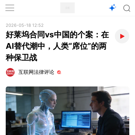
1X
APP
主页
2026-05-18 12:52
好莱坞合同vs中国的个案：在
AI替代潮中，人类“席位”的两
种保卫战
互联网法律评论