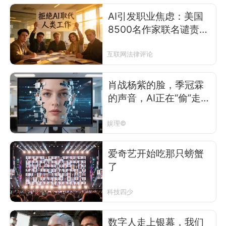
AI引发职业焦虑：美国
8500名作家联名谴责，
好莱坞编剧演员罢工持
续
互联网法律评论
肖战杨紫的脸，季冠霖
的声音，AI正在“偷”走半
个娱乐圈？
娱理©
爱奇艺开始吃那只螃蟹
了
科技四少
数字人走上银幕，我们