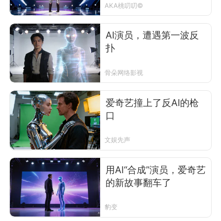
AKA桃叨叨©
AI演员，遭遇第一波反
扑
骨朵网络影视
爱奇艺撞上了反AI的枪
口
文娱先声
用AI“合成”演员，爱奇艺
的新故事翻车了
豹变