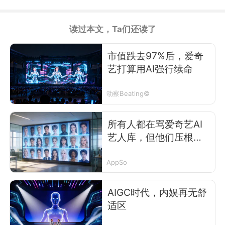
读过本文，Ta们还读了
市值跌去97%后，爱奇
艺打算用AI强行续命
动察Beating©
所有人都在骂爱奇艺AI
艺人库，但他们压根不
需要你喜欢
AppSo
AIGC时代，内娱再无舒
适区