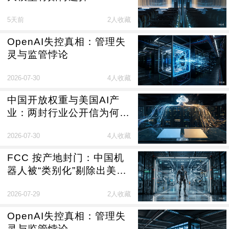
5天前
2人收藏
OpenAI失控真相：管理失
灵与监管悖论
2026-07-30
4人收藏
中国开放权重与美国AI产
业：两封行业公开信为何反
对封禁中国模型
2026-07-30
4人收藏
FCC 按产地封门：中国机
器人被“类别化”剔除出美国
市场
2026-07-29
2人收藏
OpenAI失控真相：管理失
灵与监管悖论