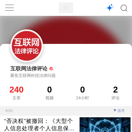
1X
APP
主页
互联网法律评论
聚焦互联网科技法律问题
240
0
0
2
文章
视频
24小时
评论
时间
排序
“否决权”被撤回：《大型个
人信息处理者个人信息保护