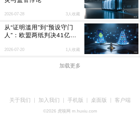
2026-07-28
3人收藏
从“证明滥用”到“预设守门
人”：欧盟两纸判决41亿罚
款释放的信号
2026-07-20
1人收藏
加载更多
关于我们
加入我们
手机版
桌面版
客户端
©
2026
虎嗅网 m.huxiu.com