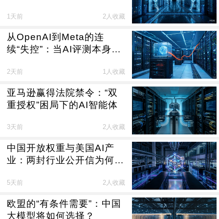
规定（征求意见稿）》制度
1天前
2人收藏
新意
从OpenAI到Meta的连
续“失控”：当AI评测本身成
为风险源
2天前
1人收藏
亚马逊赢得法院禁令：“双
重授权”困局下的AI智能体
3天前
2人收藏
中国开放权重与美国AI产
业：两封行业公开信为何反
对封禁中国模型
5天前
2人收藏
欧盟的“有条件需要”：中国
大模型将如何选择？